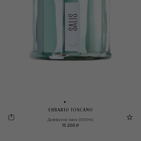
ERBARIO TOSCANO
Erbario Toscano
Диффузор Salis (500ml)
15 200 ₽