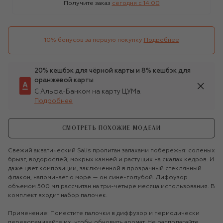
Получите заказ
сегодня c 14:00
10% бонусов за первую покупку
Подробнее
20% кешбэк для чёрной карты и 8% кешбэк для
оранжевой карты
С Альфа-Банком на карту ЦУМа
Подробнее
СМОТРЕТЬ ПОХОЖИЕ МОДЕЛИ
Свежий акватический Salis пропитан запахами побережья: соленых
брызг, водорослей, мокрых камней и растущих на скалах кедров. И
даже цвет композиции, заключенной в прозрачный стеклянный
флакон, напоминает о море — он сине-голубой. Диффузор
объемом 500 мл рассчитан на три-четыре месяца использования. В
комплект входит набор палочек.
Применение: Поместите палочки в диффузор и периодически
переворачивайте их, чтобы обновить аромат. Не располагайте