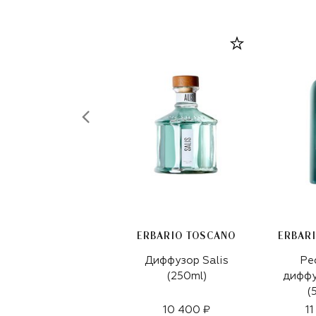
ERBARIO TOSCANO
ERBAR
Диффузор Salis
Ре
(250ml)
диффу
(
10 400 ₽
1