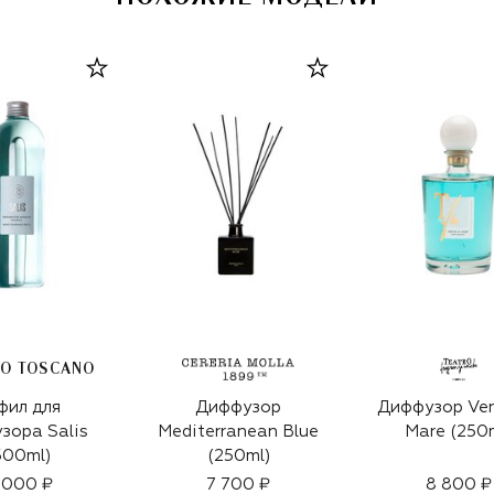
IO TOSCANO
фил для
Диффузор
Диффузор Ven
зора Salis
Mediterranean Blue
Mare (250
500ml)
(250ml)
1 000 ₽
7 700 ₽
8 800 ₽