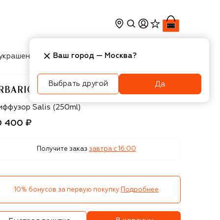
Ваш город —
Москва
?
украшения
Косметика
Интерьер
Новости
Выбрать другой
Да
RBARIO TOSCANO
bario Toscano
иффузор Salis (250ml)
0 400 ₽
Получите заказ
завтра c 16:00
10% бонусов за первую покупку
Подробнее