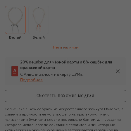
Белый
Белый
Нет в наличии
20% кешбэк для чёрной карты и 8% кешбэк для
оранжевой карты
С Альфа-Банком на карту ЦУМа
Подробнее
СМОТРЕТЬ ПОХОЖИЕ МОДЕЛИ
Колье Take a Bow собрали из искусственного жемчуга Майорка, в
сиянии и прочности не уступающего натуральному. Нити с
нанизанными бусинами словно перевязали бантом, для создания
которого использовали сочетание гематитов и миниатюрных
кубических цирконов. Украшение застегивается карабином на