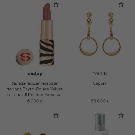
TOHUM
Увлажняющая матовая
Серьги
помада Phyto-Rouge Velvet,
оттенок 11 Розово-бежевый
(3g)
6 990 ₽
58 800 ₽