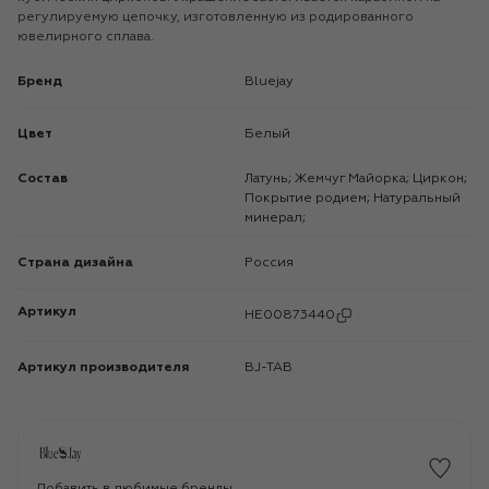
регулируемую цепочку, изготовленную из родированного
ювелирного сплава.
Бренд
Bluejay
Цвет
Белый
Состав
Латунь; Жемчуг Майорка; Циркон;
Покрытие родием; Натуральный
минерал;
Страна дизайна
Россия
Артикул
HE00873440
Артикул производителя
BJ-TAB
Добавить в любимые бренды