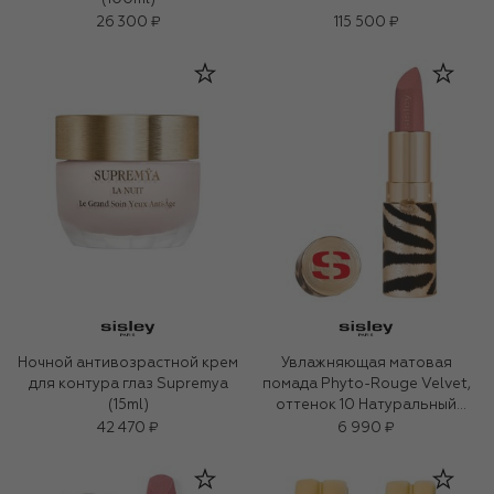
26 300 ₽
115 500 ₽
Ночной антивозрастной крем
Увлажняющая матовая
для контура глаз Supremya
помада Phyto-Rouge Velvet,
(15ml)
оттенок 10 Натуральный
бежевый (3g)
42 470 ₽
6 990 ₽