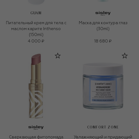
GUAM
Питательный крем для тела с
Маска для контура глаз
маслом карите Inthenso
(30ml)
(150ml)
4 000 ₽
18 680 ₽
COMFORT ZONE
Сверкающая фитопомада
Увлажняющий и придающий