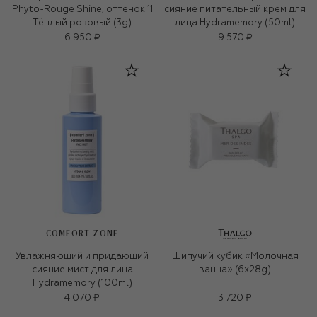
Phyto-Rouge Shine, оттенок 11
сияние питательный крем для
Тёплый розовый (3g)
лица Hydramemory (50ml)
6 950 ₽
9 570 ₽
COMFORT ZONE
Увлажняющий и придающий
Шипучий кубик «Молочная
сияние мист для лица
ванна» (6x28g)
Hydramemory (100ml)
4 070 ₽
3 720 ₽