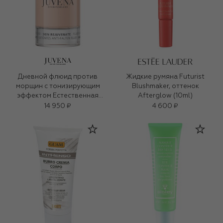
Дневной флюид против
Жидкие румяна Futurist
морщин с тонизирующим
Blushmaker, оттенок
эффектом Естественная
Afterglow (10ml)
бронза SPF 10 (50ml)
14 950 ₽
4 600 ₽