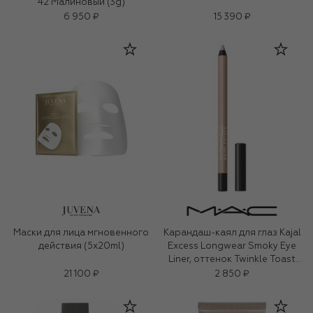
42 Малиновый (3g)
6 950 ₽
15 390 ₽
Маски для лица мгновенного
Карандаш-каял для глаз Kajal
действия (5x20ml)
Excess Longwear Smoky Eye
Liner, оттенок Twinkle Toast
(1,2g)
21 100 ₽
2 850 ₽