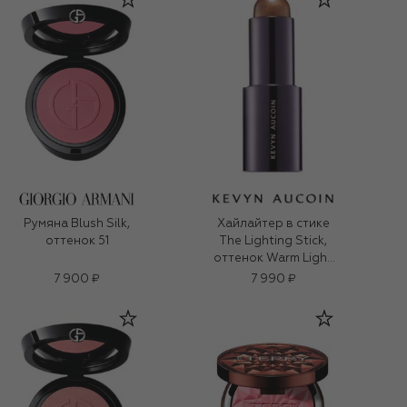
Румяна Blush Silk,
Хайлайтер в стике
оттенок 51
The Lighting Stick,
оттенок Warm Light
(9g)
7 900 ₽
7 990 ₽