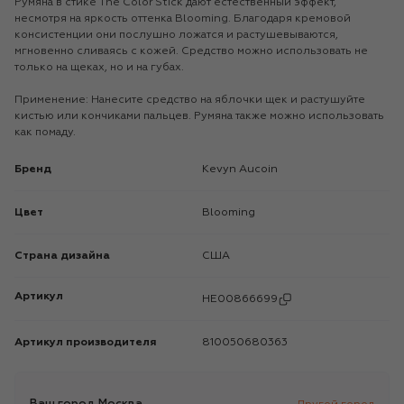
Румяна в стике The Color Stick дают естественный эффект,
несмотря на яркость оттенка Blooming. Благодаря кремовой
консистенции они послушно ложатся и растушевываются,
мгновенно сливаясь с кожей. Средство можно использовать не
только на щеках, но и на губах.
Применение: Нанесите средство на яблочки щек и растушуйте
кистью или кончиками пальцев. Румяна также можно использовать
как помаду.
Бренд
Kevyn Aucoin
Цвет
Blooming
Страна дизайна
США
Артикул
HE00866699
Артикул производителя
810050680363