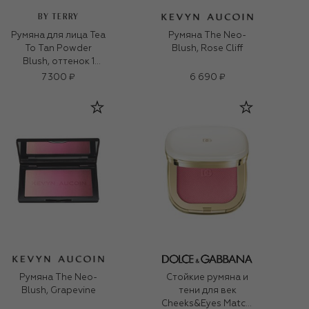
BY TERRY
Румяна для лица Tea
Румяна The Neo-
To Tan Powder
Blush, Rose Cliff
Blush, оттенок 1
Rosy Romance (7g)
7 300 ₽
6 690 ₽
Румяна The Neo-
Стойкие румяна и
Blush, Grapevine
тени для век
Cheeks&Eyes Match,