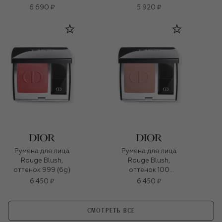
оттенок 04 Cheerful
6 690 ₽
5 920 ₽
Pink (8g)
Румяна для лица
Румяна для лица
Rouge Blush,
Rouge Blush,
оттенок 999 (6g)
оттенок 100
Естественный (6g)
6 450 ₽
6 450 ₽
СМОТРЕТЬ ВСЕ