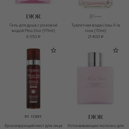
Гель для душа с розовой
Туалетная вода L'eau À la
водой Miss Dior (175ml)
rose (70ml)
6 550 ₽
21 400 ₽
BY TERRY
Бронзирующий мист для лица
Успокаивающее молочко для