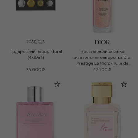
Подарочный набор Floral
Восстанавливающая
(4x10ml)
питательная сыворотка Dior
Prestige La Micro-Huile de
Rose (50ml)
35 000 ₽
47 500 ₽