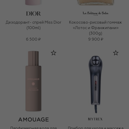
Дезодорант- спрей Miss Dior
Кокосово-рисовый гоммаж
(100ml)
«Лотос и Франжипани»
(300g)
6 500 ₽
9 900 ₽
MYTREX
Парфюмерная вода для
Прибор для ухода и массажа