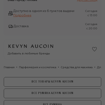
Ваш город
Москва
Другой город
Доступно в одном из 6 пунктов выдачи
Сегодня
Подробнее
c 13:00
Сегодня
Доставка
c 20:00
Добавить в любимые бренды
Главная
Парфюмерия и косметика
Средства для макияжа
Для 
ВСЕ ТОВАРЫ KEVYN AUCOIN
ВСЕ РУМЯНА KEVYN AUCOIN
ВСЕ РУМЯНА