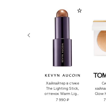
Хайлайтер в стике
С
The Lighting Stick,
хайла
оттенок Warm Light
Glow H
(9g)
оттено
7 990 ₽
7