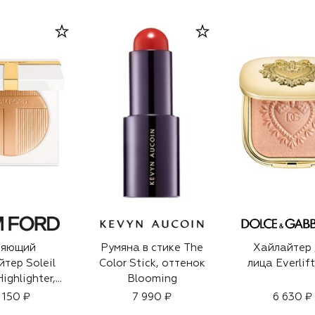
ияющий
Румяна в стике The
Хайлайтер 
йтер Soleil
Color Stick, оттенок
лица Everlift
ighlighter,
Blooming
к 02 Amalfi
 150 ₽
7 990 ₽
6 630 ₽
(8g)