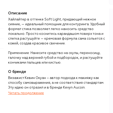
Описание
Хайлайтер в оттенке Soft Light, придающий нежное
сияние, — идеальный помощник для контуринга. Удобный
формат стика позволяет легко наносить средство
локально. Просто коснитесь карандашом поверх тона и
слегка растушуйте — кремовая формула сама сольется с
кожей, создав красивое свечение.
Применение: Нанесите средство на скулы, переносицу,
галочку над верхней губой и подбородок, и растушуйте
кончиками пальцев или кистью.
О бренде
Визажист Кевин Окуан – автор подхода к макияжу как
способу самовыражения, а не соответствия стандартам.
Эту идею он отразил и в бренде Kevyn Aucoin.
Читать продолжение
Окуан стал культовой фигурой еще при жизни.
Визажиста, которому доверяли главные лица 1990-х (от
супермоделей до голливудских актрис), ценили за
новаторский и артистичный подход, индивидуальность и