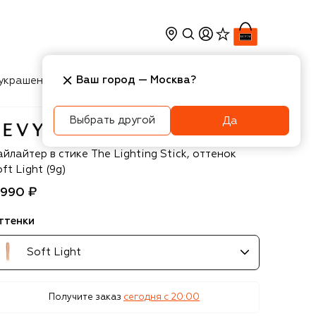
Ваш город —
Москва
?
украшения
Косметика
Интерьер
Новости
Выбрать другой
Да
vyn Aucoin
йлайтер в стике The Lighting Stick, оттенок
ft Light (9g)
 990 ₽
ттенки
Soft Light
Получите заказ
сегодня c 20:00