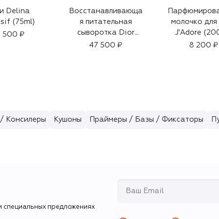
и Delina
Восстанавливающа
Парфюмиров
sif (75ml)
я питательная
молочко для
сыворотка Dior
J'Adore (20
 500 ₽
Prestige La Micro-
47 500 ₽
8 200 ₽
Huile de Rose
(50ml)
/ Консилеры
Кушоны
Праймеры / Базы / Фиксаторы
П
и специальных предложениях