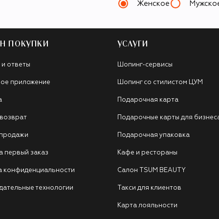
Женское
Мужско
Н ПОКУПКИ
УСЛУГИ
 и ответы
Шопинг-сервисы
ое приложение
Шопинг со стилистом ЦУМ
а
Подарочная карта
 возврат
Подарочные карты для бизнес
 продажи
Подарочная упаковка
а первый заказ
Кафе и рестораны
а конфиденциальности
Салон TSUM BEAUTY
дательные технологии
Такси для клиентов
Карта лояльности