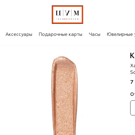
Аксессуары
Подарочные карты
Часы
Ювелирные 
Ke
Ха
So
7
О