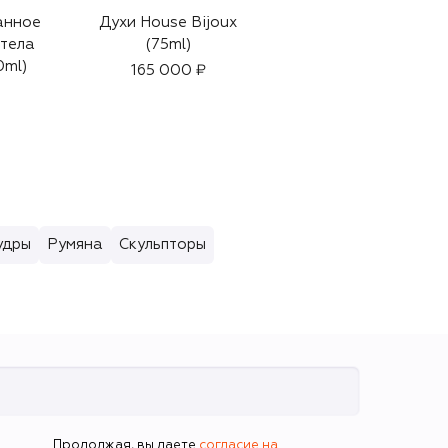
анное
Духи House Bijoux
Уплотняющий крем
 тела
(75ml)
Glow-Bounce
0ml)
Ceramide Cream
165 000 ₽
(50ml)
12 340 ₽
удры
Румяна
Скульпторы
Продолжая, вы даете
согласие на