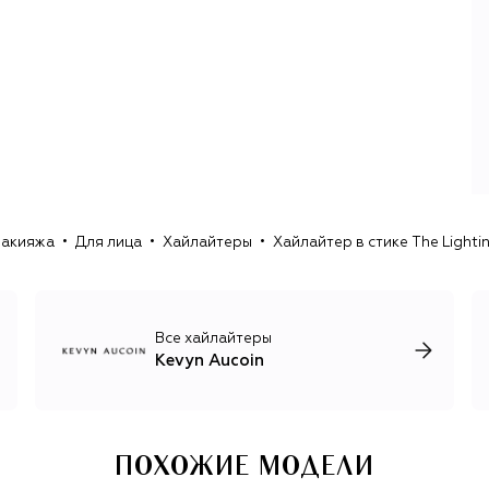
технически совершенное мастерство.
Он одним из первых системно популяризировал
контуринг, а роль макияжа видел в том, чтобы
подчеркнуть форму лица: усилить природные линии,
создать глубину и объем. Этот подход во многом
сформировал концепцию бренда декоративной
косметики Kevyn Aucoin.
В косметике своей марки Кевин Окуан отразил веру
художника в преображающую силу макияжа,
макияжа
Для лица
Хайлайтеры
Хайлайтер в стике The Lightin
раскрывающую внутренние качества через внешнюю
красоту и креативность. В эпоху, когда индустрия
стремилась к идеалу, он предложил революционную для
своего времени философию макияжа: красота – это
Все хайлайтеры
Kevyn Aucoin
ПОХОЖИЕ МОДЕЛИ