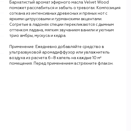
Бархатистый аромат эфирного масла Velvet Wood
поможет расслабиться и забыть о тревогах. Композиция
соткана из интенсивных древесных и пряных нот с
яркими цитрусовыми и гурманскими акцентами.
Согретые в ладонях специи перекликаются с дымным
оттенком ладана, мягким звучанием ванили и уютным
трио амбры, мускуса и кедра.
Применение: Ежедневно добавляйте средство в
ультразвуковой аромадиффузор или увлажнитель
воздуха из расчета 6–8 капель на каждые 10 м²
помещения. Перед применением встряхните флакон.