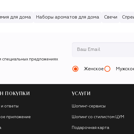
имия для дома
Наборы ароматов для дома
Свечи
Спре
и специальных предложениях
Женское
Мужско
Н ПОКУПКИ
УСЛУГИ
 и ответы
Шопинг-сервисы
ое приложение
Шопинг со стилистом ЦУМ
а
Подарочная карта