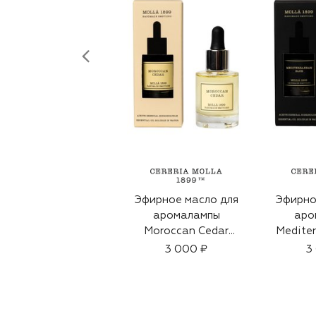
Эфирное масло для
Эфирно
аромалампы
аро
Moroccan Cedar
Mediter
(30ml)
(
3 000 ₽
3