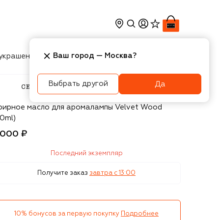
Ваш город —
Москва
?
украшения
Косметика
Интерьер
Новости
Выбрать другой
Да
reria Molla 1899
фирное масло для аромалампы Velvet Wood
0ml)
 000 ₽
Последний экземпляр
Получите заказ
завтра c 13:00
10% бонусов за первую покупку
Подробнее