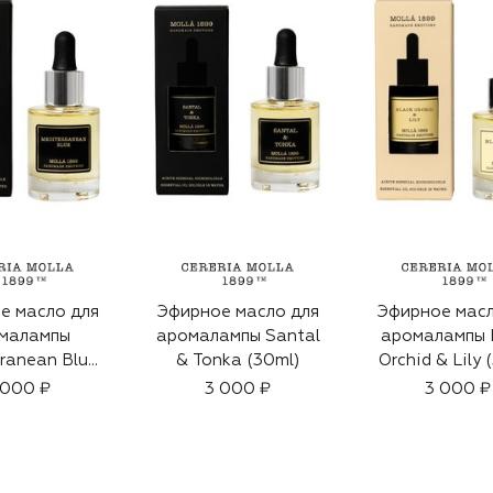
е масло для
Эфирное масло для
Эфирное масл
малампы
аромалампы Santal
аромалампы 
ranean Blue
& Tonka (30ml)
Orchid & Lily 
30ml)
 000 ₽
3 000 ₽
3 000 ₽