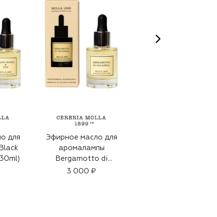
о для
Эфирное масло для
Эфирное масло для
Black
аромалампы
аромалампы
(30ml)
Bergamotto di
Bulgarian Rose &
Calabria (30ml)
Oud (30ml)
3 000 ₽
3 000 ₽