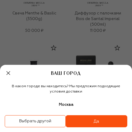
Свеча Menthe & Basilic
Диффузор с палочками
(3500g)
Bois de Santal Imperial
(500ml)
50 000 ₽
11 000 ₽
ВАШ ГОРОД
В каком городе вы находитесь? Мы предложим подходящие
условия доставки
Москва
Выбрать другой
Да