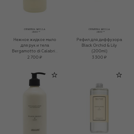
Нежное жидкое мыло
Рефил для диффузора
для рук и тела
Black Orchid & Lily
Bergamotto di Calabria
(200ml)
(500ml)
2 700 ₽
3 300 ₽