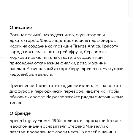
Описание
Родина величайших художников, скульпторов и
архитекторов, Флоренция вдохновила парфюмеров
марки на создание композиции Firenze Antica. Красоту
города воспевают ноты грейпфрута, бергамота,
моркови и эвкалипта на старте. В сердце к ним
присоединяются нежные фиалки, роза, жасмин и
ландыш. А финальный аккорд берут древесно-мускусные
кедр, амбра и ваниль.
Применение: Поместите входящие в комплект палочки в
диффузор и периодически переворачивайте их, чтобы
обновить аромат. Не располагайте рядом с источниками
тепла.
О бренде
Бренд Logevy Firenze 1965 родился из ароматов Тосканы
и воспоминаний основателя Стефано Чинтелли о
детстве, проведенном среди местных полей пшеницы.