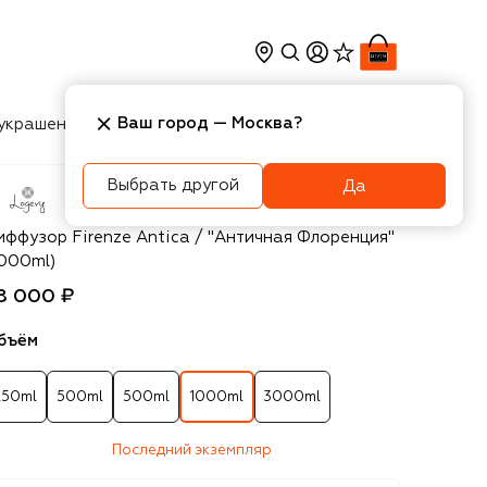
Ваш город —
Москва
?
украшения
Косметика
Интерьер
Новости
Выбрать другой
Да
gevy Firenze 1965
иффузор Firenze Antica / "Античная Флоренция"
1000ml)
8 000 ₽
бъём
250ml
500ml
500ml
1000ml
3000ml
Последний экземпляр