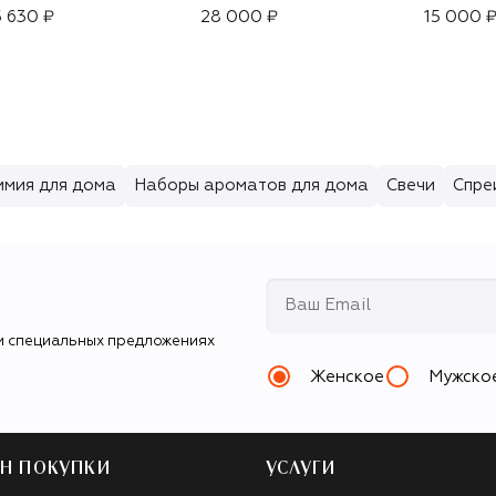
(500ml)
 630 ₽
28 000 ₽
15 000 
имия для дома
Наборы ароматов для дома
Свечи
Спре
и специальных предложениях
Женское
Мужско
Н ПОКУПКИ
УСЛУГИ