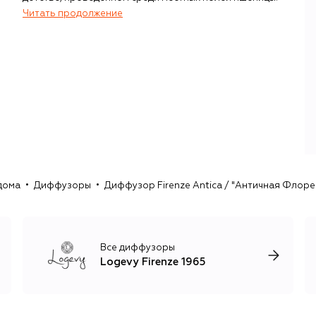
Читать продолжение
В истории бренда все окутано символизмом: от
концепции до вдохновения, путешествующего по всей
Франции и обретающего ольфакторную форму в
Тоскане. Здесь среди холмов Мареммы, недалеко от
Пизы, в лаборатории Logevy Firenze 1965 команда
Стефано смешивает эссенции для создания не просто
ароматов, а полноценных ольфакторных симфоний.
Процесс рождения композиций отдает дань уважения
древним традициям, когда цивилизации не обладали
возможностью создавать синтетические ароматы. Тогда
для производства эссенций и масел использовался
дома
Диффузоры
Диффузор Firenze Antica / "Античная Флорен
метод прессования. В бренде применяют его
современную усовершенствованную версию.
После смешивания компонентов ароматам дают
«отдохнуть», позволяя ингредиентам полностью
Все диффузоры
раскрыть свои свойства. Чинтелли сравнивает этот
Logevy Firenze 1965
процесс с танцем, в котором кислород и эссенции
порождают новые аккорды: более богатые и сложные.