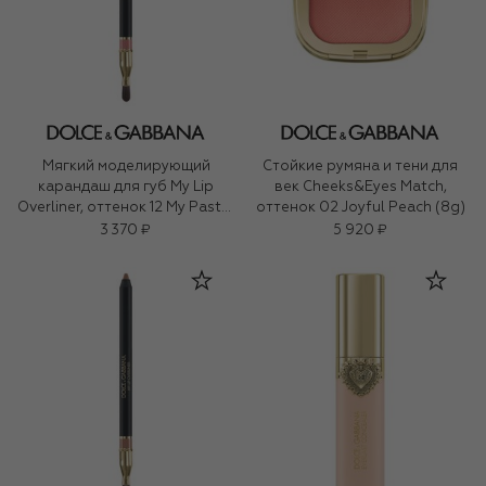
Мягкий моделирующий
Стойкие румяна и тени для
карандаш для губ My Lip
век Cheeks&Eyes Match,
Overliner, оттенок 12 My Pastel
оттенок 02 Joyful Peach (8g)
Pink (1,2g)
3 370 ₽
5 920 ₽