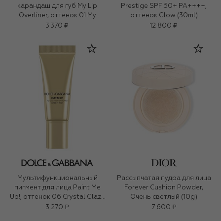
карандаш для губ My Lip
Prestige SPF 50+ PA++++,
Overliner, оттенок 01 My
оттенок Glow (30ml)
Honey Nude (1,2g)
3 370 ₽
12 800 ₽
Мультифункциональный
Рассыпчатая пудра для лица
пигмент для лица Paint Me
Forever Cushion Powder,
Up!, оттенок 06 Crystal Glaze
Очень светлый (10g)
(5ml)
3 270 ₽
7 600 ₽