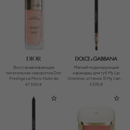
Восстанавливающая
Мягкий моделирующий
питательная сыворотка Dior
карандаш для губ My Lip
Prestige La Micro-Huile de
Overliner, оттенок 13 My Candy
Rose (50ml)
Pink (1,2g)
47 500 ₽
3 370 ₽