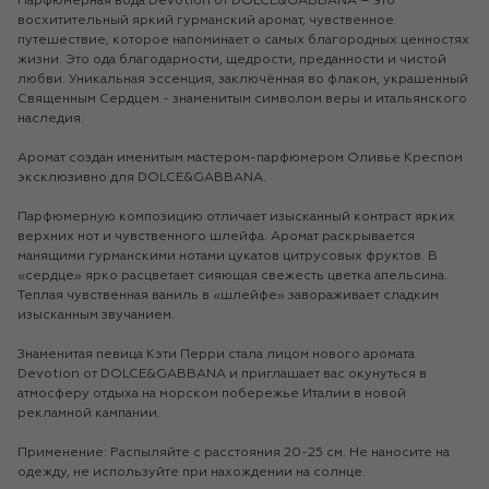
Парфюмерная вода Devotion от DOLCE&GABBANА – это
восхитительный яркий гурманский аромат, чувственное
путешествие, которое напоминает о самых благородных ценностях
жизни. Это ода благодарности, щедрости, преданности и чистой
любви. Уникальная эссенция, заключённая во флакон, украшенный
Священным Сердцем - знаменитым символом веры и итальянского
наследия.
Аромат создан именитым мастером-парфюмером Оливье Креспом
эксклюзивно для DOLCE&GABBANA.
Парфюмерную композицию отличает изысканный контраст ярких
верхних нот и чувственного шлейфа. Аромат раскрывается
манящими гурманскими нотами цукатов цитрусовых фруктов. В
«сердце» ярко расцветает сияющая свежесть цветка апельсина.
Теплая чувственная ваниль в «шлейфе» завораживает сладким
изысканным звучанием.
Знаменитая певица Кэти Перри стала лицом нового аромата
Devotion от DOLCE&GABBANА и приглашает вас окунуться в
атмосферу отдыха на морском побережье Италии в новой
рекламной кампании.
Применение: Распыляйте с расстояния 20-25 см. Не наносите на
одежду, не используйте при нахождении на солнце.