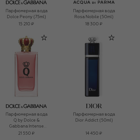
Парфюмерная вода
Парфюмерная вода
Dolce Peony (75ml)
Rosa Nobile (50ml)
15 210 ₽
18 300 ₽
Парфюмерная вода
Парфюмерная вода
Q by Dolce &
Dior Addict (50ml)
Gabbana Intense
(100ml)
21 550 ₽
14 450 ₽