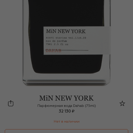
Min New York
Парфюмерная вода Dahab (75ml)
32 130 ₽
Нет в наличии