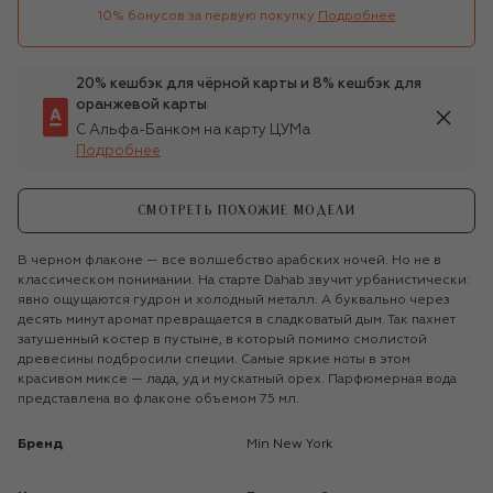
10% бонусов за первую покупку
Подробнее
20% кешбэк для чёрной карты и 8% кешбэк для
оранжевой карты
С Альфа-Банком на карту ЦУМа
Подробнее
СМОТРЕТЬ ПОХОЖИЕ МОДЕЛИ
В черном флаконе — все волшебство арабских ночей. Но не в
классическом понимании. На старте Dahab звучит урбанистически:
явно ощущаются гудрон и холодный металл. А буквально через
десять минут аромат превращается в сладковатый дым. Так пахнет
затушенный костер в пустыне, в который помимо смолистой
древесины подбросили специи. Самые яркие ноты в этом
красивом миксе — лада, уд и мускатный орех. Парфюмерная вода
представлена во флаконе объемом 75 мл.
Бренд
Min New York