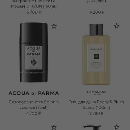
экстрактом нимфеи La
(20x1,8ml)
Mousse OFF/ON (150ml)
6 700 ₽
14 200 ₽
Дезодорант-стик Colonia
Гель для душа Peony & Blush
Essenza (75ml)
Suede (100ml)
4 700 ₽
2 780 ₽