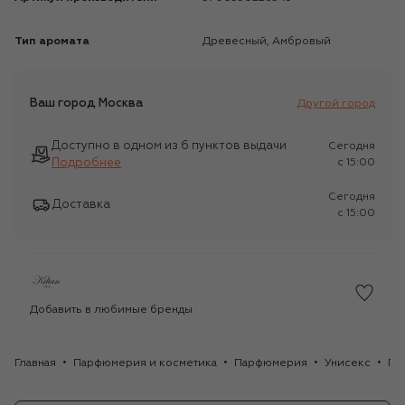
Тип аромата
Древесный, Амбровый
Ваш город
Москва
Другой город
Доступно в одном из 6 пунктов выдачи
Сегодня
Подробнее
c 15:00
Сегодня
Доставка
c 15:00
Добавить в любимые бренды
Главная
Парфюмерия и косметика
Парфюмерия
Унисекс
Па