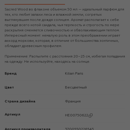
Sacred Wood во флаконе объемом 50 мл — идеальный парфюм для
тех, кто любит запахи леса и влажной земли, согретых
выглянувшим после дождя солнцем. Аромат располагает к себе
прежде всего нотой сандала, чья терпкость и строгость по мере
раскрытия сменяется сливочностью и обволакивающим теплом.
Интересный момент: немалую роль в этом преображении играет
аккорд моркови, которая, в отличие от большинства зонтичных,
обладает древесным профилем.
Применение: Распылите с расстояния 20–25 см, избегая попадания
на одежду. Не используйте, находясь на солнце.
Бренд
Kilian Paris
Цвет
Бесцветный
Страна дизайна
Франция
Артикул
HE00750622
Артикул производителя
3700550226543