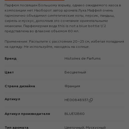
Парфюм посвящен Большому взрыву, однако ожидаемого хаоса в
композиции нет. Наоборот: автор аромата Лука Маффей очень
гармонично объединил синтетические ноты, персик, ландыш,
сирень и мускус, дополнив это сочетание ориентальными
нюансами. Парфюмерная вода this is not a blue bottle 1/.2
представлена во флаконе объемом 60 мл.
Применение: Распылите с расстояния 20–25 см, избегая попадания
на одежду. Не используйте, находясь на солнце.
Бренд
Histoires de Parfums
Цвет
Бесцветный
Страна дизайна
Франция
Артикул
HE00848937
Артикул производителя
BLUE12B60
Тип аромата
Цветочный, Мускусный