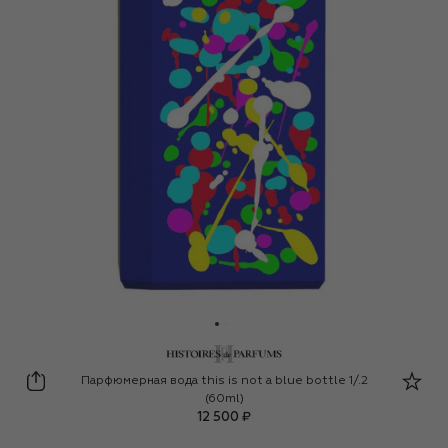
Histoires de Parfums
Парфюмерная вода this is not a blue bottle 1/.2
(60ml)
12 500 ₽