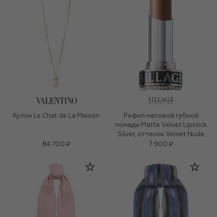
Кулон Le Chat de La Maison
Рефил матовой губной
помады Matte Velvet Lipstick
Silver, оттенок Velvet Nude
(3g)
84 700 ₽
7 900 ₽