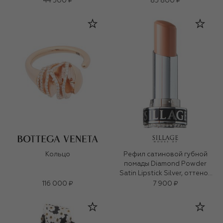
44 500 ₽
85 800 ₽
Кольцо
Рефил сатиновой губной
помады Diamond Powder
Satin Lipstick Silver, оттенок
Tender Tone (3g)
116 000 ₽
7 900 ₽