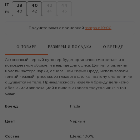
IT
38
40
42
44
40
42
44
46
RU
Получите заказ с примеркой
завтра c 10:00
О ТОВАРЕ
РАЗМЕРЫ И ПОСАДКА
О БРЕНДЕ
Лаконичный черный пуловер будет органично смотреться и в
повседневном образе, и в наряде для офиса. Для изготовления
модели мастера марки, основанной Марио Прада, использовали
тонкий нежный трикотаж из гладкого шелка, поэтому она почти не
ощущается на теле. Принадлежность изделия бренду деликатно
обозначили аппликацией в виде знакового треугольника в тон
сзади.
Бренд
Prada
Цвет
Черный
Состав
Шелк: 100%;