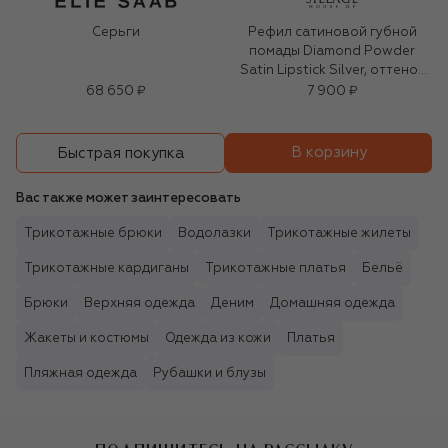
Серьги
Рефил сатиновой губной
помады Diamond Powder
Satin Lipstick Silver, оттенок
Monarch (3g)
68 650 ₽
7 900 ₽
В корзину
Быстрая покупка
Вас также может заинтересовать
Трикотажные брюки
Водолазки
Трикотажные жилеты
Трикотажные кардиганы
Трикотажные платья
Бельё
Брюки
Верхняя одежда
Деним
Домашняя одежда
Жакеты и костюмы
Одежда из кожи
Платья
Пляжная одежда
Рубашки и блузы