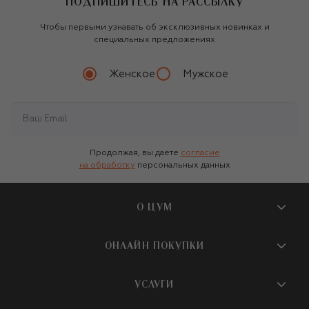
ПОДПИШИТЕСЬ НА РАССЫЛКУ
Чтобы первыми узнавать об эксклюзивных новинках и
специальных предложениях
Женское
Мужское
Продолжая, вы даете
согласие
на обработку
персональных данных
О ЦУМ
О магазине
ОНЛАЙН ПОКУПКИ
Новости и события
Вопросы и ответы
УСЛУГИ
Бутики и ПВЗ ЦУМ
Мобильное приложение