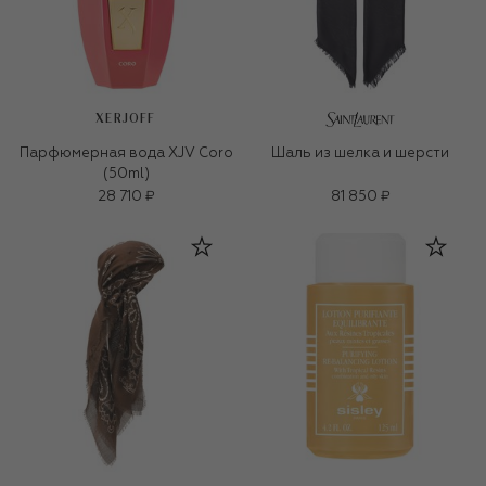
XERJOFF
Парфюмерная вода XJV Coro
Шаль из шелка и шерсти
(50ml)
28 710 ₽
81 850 ₽