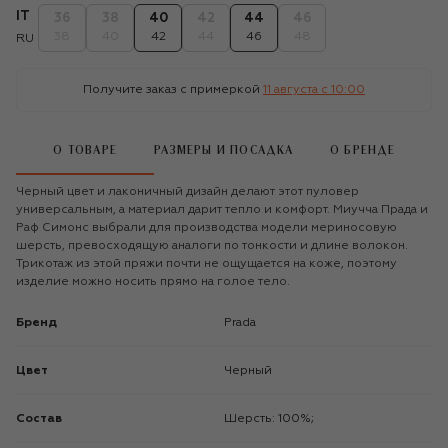
IT
36
38
40
42
44
46
38
40
42
44
46
48
RU
Получите заказ с примеркой
11 августа c 10:00
О ТОВАРЕ
РАЗМЕРЫ И ПОСАДКА
О БРЕНДЕ
Черный цвет и лаконичный дизайн делают этот пуловер
универсальным, а материал дарит тепло и комфорт. Миучча Прада и
Раф Симонс выбрали для производства модели мериносовую
шерсть, превосходящую аналоги по тонкости и длине волокон.
Трикотаж из этой пряжи почти не ощущается на коже, поэтому
изделие можно носить прямо на голое тело.
Бренд
Prada
Цвет
Черный
Состав
Шерсть: 100%;