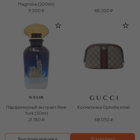
Magnolia (200ml)
11 500 ₽
46 200 ₽
WIDIAN
Парфюмерный экстракт New
Косметичка Ophidia small
York (50ml)
21 760 ₽
68 050 ₽
В корзину
Быстрая покупка