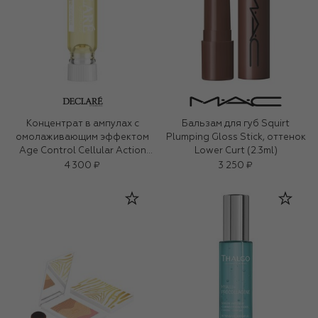
Концентрат в ампулах с
Бальзам для губ Squirt
омолаживающим эффектом
Plumping Gloss Stick, оттенок
Age Control Cellular Action
Lower Curt (2.3ml)
(7x2,5ml)
4 300 ₽
3 250 ₽