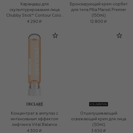
Карандаш для
Бронзирующий крем-сорбет
скульптурирования лица
для тела Mila Marsel Premier
Chubby Stick™ Contour Color
(150ml)
Balm, оттенок Curvy Contour
4 290 ₽
12 800 ₽
Концентрат в ампулах с
Отшелушивающий
интенсивным эффектом
освежающий крем для лица
лифтинга Vital Balance
(50ml)
Intense Lifting Effect (7x2,5ml)
4 300 ₽
3 650 ₽