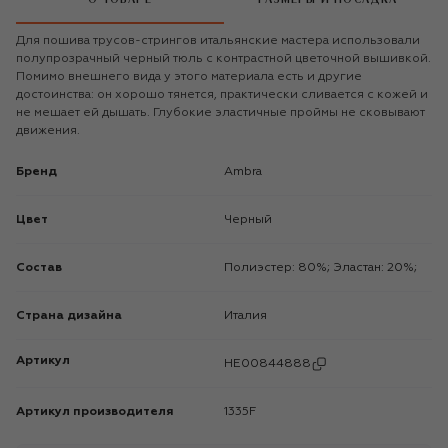
Для пошива трусов-стрингов итальянские мастера использовали
полупрозрачный черный тюль с контрастной цветочной вышивкой.
Помимо внешнего вида у этого материала есть и другие
достоинства: он хорошо тянется, практически сливается с кожей и
не мешает ей дышать. Глубокие эластичные проймы не сковывают
движения.
Бренд
Ambra
Цвет
Черный
Состав
Полиэстер: 80%; Эластан: 20%;
Страна дизайна
Италия
Артикул
HE00844888
Артикул производителя
1335F