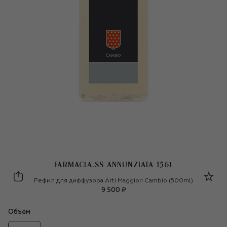
FARMACIA.SS ANNUNZIATA 1561
Farmacia.SS Annunziata 1561
Рефил для диффузора Arti Maggiori Cambio (500ml)
9 500 ₽
Объём