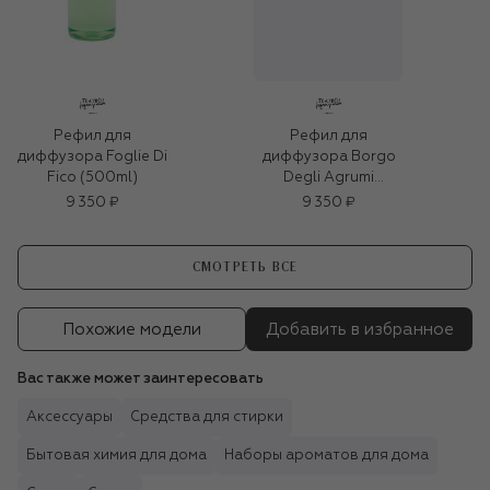
Рефил для
Рефил для
диффузора Foglie Di
диффузора Borgo
Fico (500ml)
Degli Agrumi
(500ml)
9 350 ₽
9 350 ₽
СМОТРЕТЬ ВСЕ
Похожие модели
Добавить в избранное
Вас также может заинтересовать
Аксессуары
Средства для стирки
Бытовая химия для дома
Наборы ароматов для дома