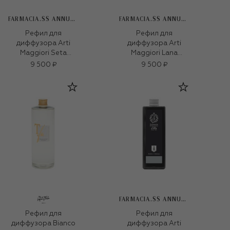
FARMACIA.SS ANNUNZIATA 1561
FARMACIA.SS ANNUNZIATA 1561
Рефил для
Рефил для
диффузора Arti
диффузора Arti
Maggiori Seta
Maggiori Lana
(500ml)
(500ml)
9 500 ₽
9 500 ₽
FARMACIA.SS ANNUNZIATA 1561
Рефил для
Рефил для
диффузора Bianco
диффузора Arti