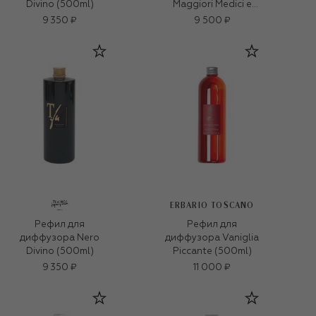
Divino (500ml)
Maggiori Medici e
Speziali (500ml)
9 350 ₽
9 500 ₽
ERBARIO TOSCANO
Рефил для
Рефил для
диффузора Nero
диффузора Vaniglia
Divino (500ml)
Piccante (500ml)
9 350 ₽
11 000 ₽