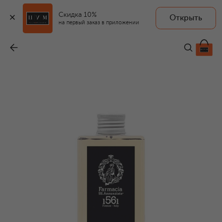
Скидка 10%
Открыть
FARMACIA.SS ANNUNZIATA 1561
на первый заказ в приложении
Рефил для диффузора Arti Maggiori Cambio (500ml)
-
9 500 ₽