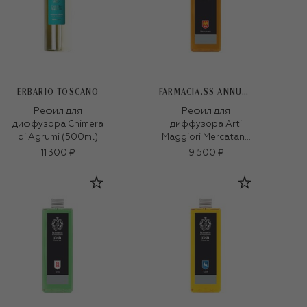
ERBARIO TOSCANO
FARMACIA.SS ANNUNZIATA 1561
Рефил для
Рефил для
диффузора Chimera
диффузора Arti
di Agrumi (500ml)
Maggiori Mercatanti
(500ml)
11 300 ₽
9 500 ₽