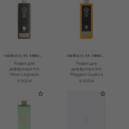
FARMACIA.SS ANNUNZIATA 1561
FARMACIA.SS ANNUNZIATA 1561
Рефил для
Рефил для
диффузора Arti
диффузора Arti
Minori Legnaioli
Maggiori Giudici e
(500ml)
Notai (500ml)
9 500 ₽
9 500 ₽