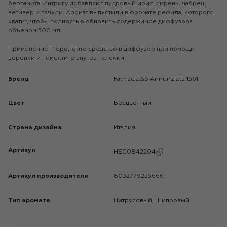
бергамота. Интригу добавляют пудровый ирис, сирень, чабрец,
ветивер и пачули. Аромат выпустили в формате рефила, которого
хватит, чтобы полностью обновить содержимое диффузора
объемом 500 мл.
Применение: Перелейте средство в диффузор при помощи
воронки и поместите внутрь палочки.
Бренд
Farmacia.SS Annunziata 1561
Цвет
Бесцветный
Страна дизайна
Италия
Артикул
HE00842204
Артикул производителя
8032779255666
Тип аромата
Цитрусовый, Шипровый