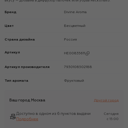
вкусу — добавив в диффузор палочек или убрав несколько.
Бренд
Divine Aroma
Цвет
Бесцветный
Страна дизайна
Россия
Артикул
HE00835611
Артикул производителя
7930108502188
Тип аромата
Фруктовый
Ваш город
Москва
Другой город
Доступно в одном из 6 пунктов выдачи
Сегодня
Подробнее
c 15:00