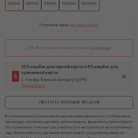
200ml
500ml
500ml
1000ml
5000ml
Получите заказ
сегодня c 15:00
10% бонусов за первую покупку
Подробнее
20% кешбэк для чёрной карты и 8% кешбэк для
оранжевой карты
С Альфа-Банком на карту ЦУМа
Подробнее
СМОТРЕТЬ ПОХОЖИЕ МОДЕЛИ
В композиции воспроизвели аромат амальфитанского побережья,
где воздух пропитан цветами, апельсинами, фруктами и виноградом.
Это сочетание поможет расслабиться и настроиться на позитивный
лад. Интенсивность звучания Amalfi можно скорректировать по