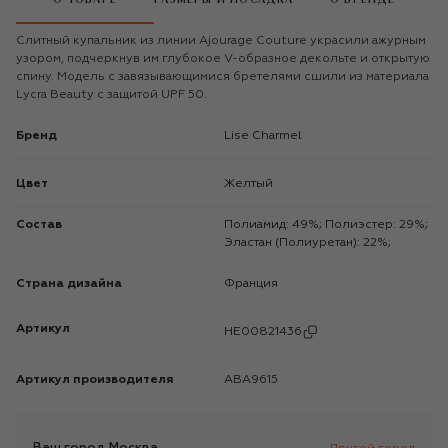
Слитный купальник из линии Ajourage Couture украсили ажурным
узором, подчеркнув им глубокое V-образное декольте и открытую
спину. Модель с завязывающимися бретелями сшили из материала
Lycra Beauty с защитой UPF 50.
Бренд
Lise Charmel
Цвет
Желтый
Состав
Полиамид: 49%; Полиэстер: 29%;
Эластан (Полиуретан): 22%;
Страна дизайна
Франция
Артикул
HE00821436
Артикул производителя
ABA9615