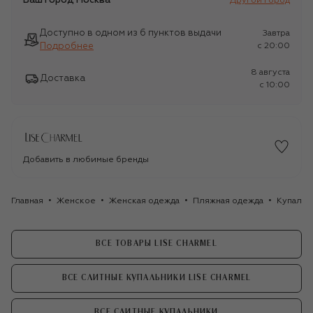
Ваш город
Москва
Другой город
Доступно в одном из 6 пунктов выдачи
Завтра
Подробнее
c 20:00
8 августа
Доставка
c 10:00
Добавить в любимые бренды
Главная
Женское
Женская одежда
Пляжная одежда
Купальн
ВСЕ ТОВАРЫ LISE CHARMEL
ВСЕ СЛИТНЫЕ КУПАЛЬНИКИ LISE CHARMEL
ВСЕ СЛИТНЫЕ КУПАЛЬНИКИ