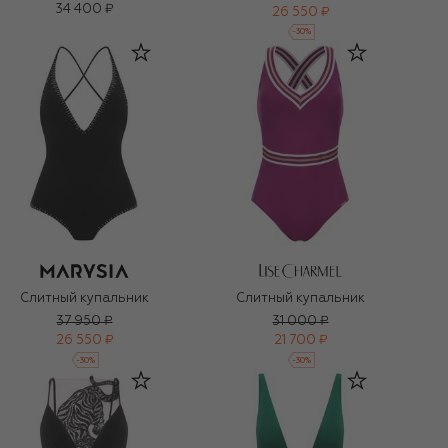
34 400 ₽
26 550 ₽
-
30
%
Слитный купальник
Слитный купальник
37 950 ₽
31 000 ₽
26 550 ₽
21 700 ₽
-
30
%
-
30
%