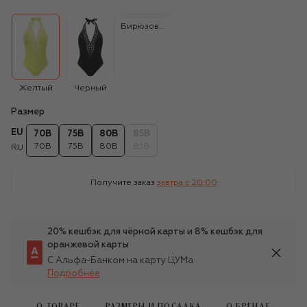
Бирюзовый
Желтый
Черный
Размер
EU
70B
75B
80B
85B
70B
75B
80B
85B
RU
Получите заказ
завтра c 20:00
20% кешбэк для чёрной карты и 8% кешбэк для
оранжевой карты
С Альфа-Банком на карту ЦУМа
Подробнее
О ТОВАРЕ
РАЗМЕРЫ И ПОСАДКА
О БРЕНДЕ