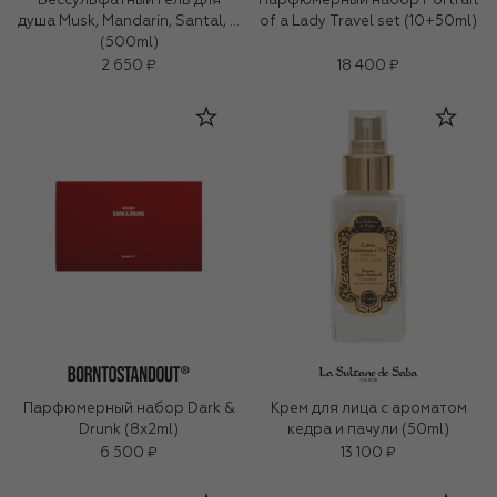
Бессульфатный гель для
Парфюмерный набор Portrait
душа Musk, Mandarin, Santal, …
of a Lady Travel set (10+50ml)
(500ml)
2 650 ₽
18 400 ₽
Парфюмерный набор Dark &
Крем для лица c ароматом
Drunk (8x2ml)
кедра и пачули (50ml)
6 500 ₽
13 100 ₽