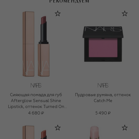
РЕКОМЕНДУЕМ
Сияющая помада для губ
Пудровые румяна, оттенок
Afterglow Sensual Shine
Catch Me
Lipstick, оттенок Turned On
(1,5g)
4 680 ₽
5 490 ₽