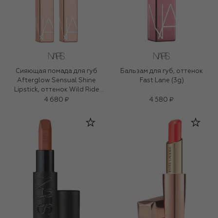
Сияющая помада для губ
Бальзам для губ, оттенок
Afterglow Sensual Shine
Fast Lane (3g)
Lipstick, оттенок Wild Ride
(1,5g)
4 680 ₽
4 580 ₽