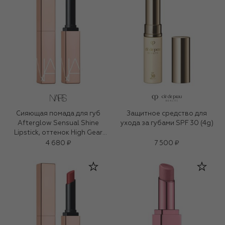
Сияющая помада для губ
Защитное средство для
Afterglow Sensual Shine
ухода за губами SPF 30 (4g)
Lipstick, оттенок High Gear
(1,5g)
4 680 ₽
7 500 ₽