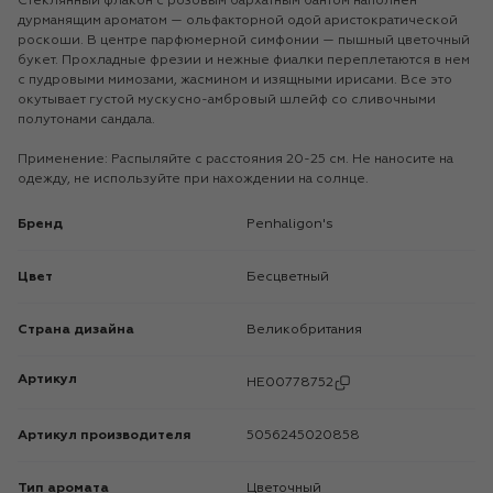
Стеклянный флакон с розовым бархатным бантом наполнен
дурманящим ароматом — ольфакторной одой аристократической
роскоши. В центре парфюмерной симфонии — пышный цветочный
букет. Прохладные фрезии и нежные фиалки переплетаются в нем
с пудровыми мимозами, жасмином и изящными ирисами. Все это
окутывает густой мускусно-амбровый шлейф со сливочными
полутонами сандала.
Применение: Распыляйте с расстояния 20-25 см. Не наносите на
одежду, не используйте при нахождении на солнце.
Бренд
Penhaligon's
Цвет
Бесцветный
Страна дизайна
Великобритания
Артикул
HE00778752
Артикул производителя
5056245020858
Тип аромата
Цветочный