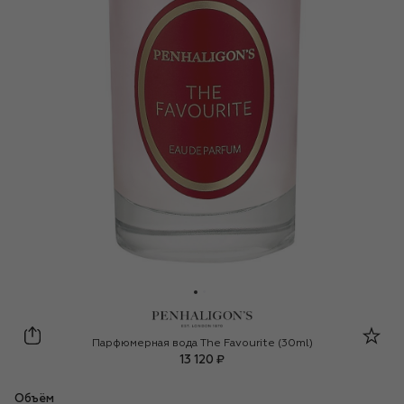
Penhaligon's
Парфюмерная вода The Favourite (30ml)
13 120 ₽
Объём