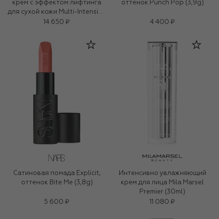
крем с эффектом лифтинга
оттенок Punch Pop (3,9g)
для сухой кожи Multi-Intensive
(50ml)
14 650 ₽
4 400 ₽
Сатиновая помада Explicit,
Интенсивно увлажняющий
оттенок Bite Me (3,8g)
крем для лица Mila Marsel
Premier (30ml)
5 600 ₽
11 080 ₽