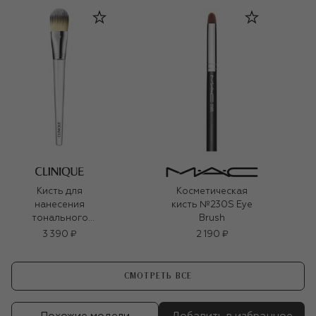
Кисть для
Косметическая
нанесения
кисть №230S Eye
тонального
Brush
средства
3 390 ₽
2 190 ₽
СМОТРЕТЬ ВСЕ