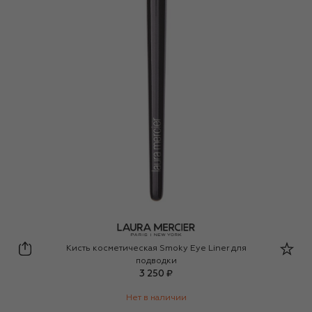
Laura Mercier
Кисть косметическая Smoky Eye Liner для
подводки
3 250 ₽
Нет в наличии