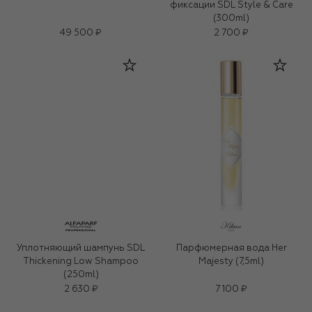
фиксации SDL Style & Care
(300ml)
49 500 ₽
2 700 ₽
Уплотняющий шампунь SDL
Парфюмерная вода Her
Thickening Low Shampoo
Majesty (7,5ml)
(250ml)
2 630 ₽
7 100 ₽