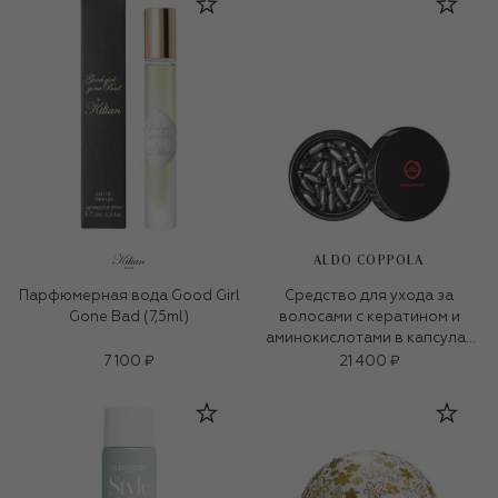
ALDO COPPOLA
Парфюмерная вода Good Girl
Средство для ухода за
Gone Bad (7,5ml)
волосами с кератином и
аминокислотами в капсулах
(100&times;0.95ml)
7 100 ₽
21 400 ₽