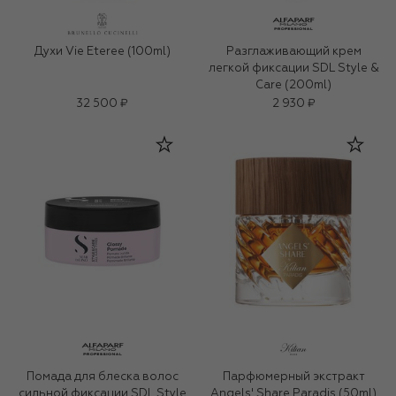
Духи Vie Eteree (100ml)
Разглаживающий крем
легкой фиксации SDL Style &
Care (200ml)
32 500 ₽
2 930 ₽
Помада для блеска волос
Парфюмерный экстракт
сильной фиксации SDL Style
Angels' Share Paradis (50ml)