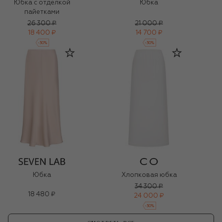
Юбка с отделкой
Юбка
пайетками
26 300 ₽
21 000 ₽
18 400 ₽
14 700 ₽
-
30
%
-
30
%
Юбка
Хлопковая юбка
34 300 ₽
18 480 ₽
24 000 ₽
-
30
%