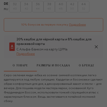
DE
32
34
36
38
40
42
44
40
42
44
46
48
50
52
RU
10% бонусов за первую покупку
Подробнее
20% кешбэк для чёрной карты и 8% кешбэк для
оранжевой карты
С Альфа-Банком на карту ЦУМа
Подробнее
О ТОВАРЕ
РАЗМЕРЫ И ПОСАДКА
О БРЕНДЕ
Серо-зеленая миди-юбка из осенне-зимней коллекции легко
адаптируется под любую ситуацию. Кардиган и босоножки сделают
образ комфортным для дня, а декорированный жакет и мюли – для
вечера. Для пошива модели мастера марки, основанной Хуго
Фердинандом Боссом, использовали тонкий струящийся атлас с
характерным блеском. Вещь застегивается потайной молнией
сбоку.