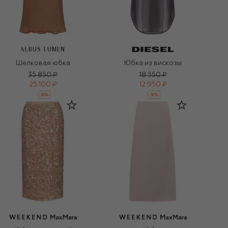
ALBUS LUMEN
Шелковая юбка
Юбка из вискозы
35 850 ₽
18 550 ₽
25 100 ₽
12 950 ₽
-
30
%
-
30
%