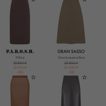
Юбка
Хлопковая юбка
33 850 ₽
29 950 ₽
23 700 ₽
20 950 ₽
-
30
%
-
30
%