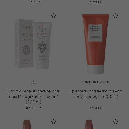
1 390 ₽
2 750 ₽
COMFORT ZONE
Парфюмерный лосьон для
Криогель для легкости ног
тела Melograno / "Гранат"
Body strategist (200ml)
(200ml)
4 900 ₽
7 570 ₽