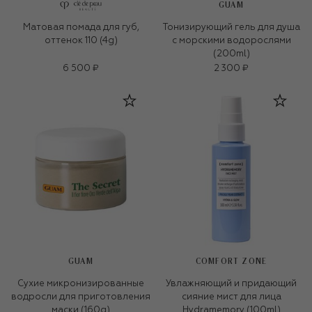
GUAM
Матовая помада для губ,
Тонизирующий гель для душа
оттенок 110 (4g)
с морскими водорослями
(200ml)
6 500 ₽
2 300 ₽
GUAM
COMFORT ZONE
Сухие микронизированные
Увлажняющий и придающий
водросли для приготовления
сияние мист для лица
маски (160g)
Hydramemory (100ml)