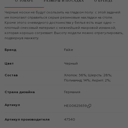
О ТОВАРЕ
РАЗМЕРЫ И ПОСАДКА
О БРЕНДЕ
Черные носки не будут скользить на гладком полу: с этой задачей
им помогают справиться серые резиновые накладки на стопе.
Кроме этого очевидного достоинства у белья есть еще одно —
плотный смесовый материал с нежнейшей махровой изнанкой,
которая хорошо согревает. Высоту модели можно отрегулировать,
подвернув манжету.
Бренд
Falke
Цвет
Черный
Состав
Хлопок: 56%; Шерсть: 28%;
Полиамид: 14%; Акрил: 2%;
Страна дизайна
Германия
Артикул
HE00625659
Артикул производителя
47540