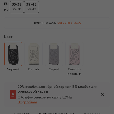
EU
35-38
39-42
35-38
39-42
RU
Получите заказ
сегодня c 13:00
Цвет
Черный
Белый
Серый
Светло-
розовый
20% кешбэк для чёрной карты и 8% кешбэк для
оранжевой карты
С Альфа-Банком на карту ЦУМа
Подробнее