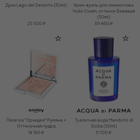
Духи Lago del Desierto (30ml)
Крем-вуаль для сияния кожи
Voile Cream, оттенок Бежевый
(30ml)
25 500 ₽
39 460 ₽
Палетка "Орхидея" Румяна +
Туалетная вода Mandorlo di
Оттеночная пудра
Sicilia (50ml)
14 190 ₽
11 700 ₽