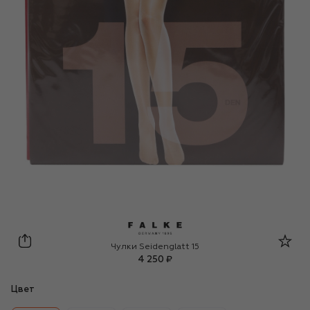
Falke
Чулки Seidenglatt 15
4 250 ₽
Цвет