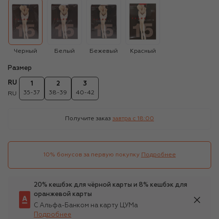
Черный
Белый
Бежевый
Красный
Размер
RU
1
2
3
35-37
38-39
40-42
RU
Получите заказ
завтра c 18:00
10% бонусов за первую покупку
Подробнее
20% кешбэк для чёрной карты и 8% кешбэк для
оранжевой карты
С Альфа-Банком на карту ЦУМа
Подробнее