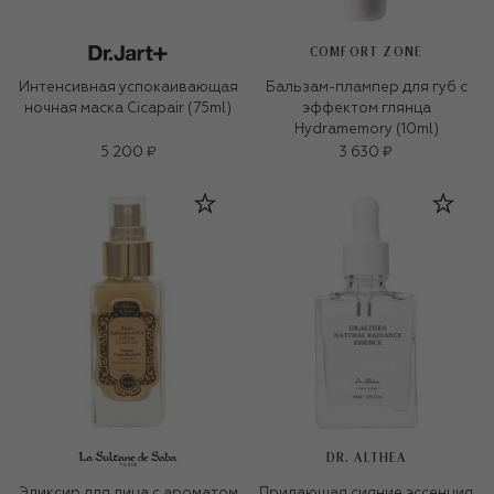
COMFORT ZONE
Интенсивная успокаивающая
Бальзам-плампер для губ с
ночная маска Cicapair (75ml)
эффектом глянца
Hydramemory (10ml)
5 200 ₽
3 630 ₽
DR. ALTHEA
Эликсир для лица c ароматом
Придающая сияние эссенция