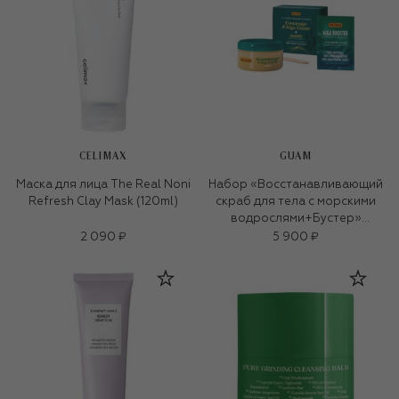
CELIMAX
GUAM
Маска для лица The Real Noni
Набор «Восстанавливающий
Refresh Clay Mask (120ml)
скраб для тела с морскими
водрослями+Бустер»
(250ml+15g)
2 090 ₽
5 900 ₽