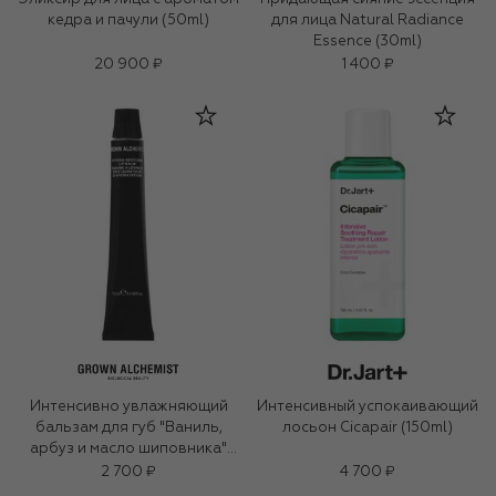
кедра и пачули (50ml)
для лица Natural Radiance
Essence (30ml)
20 900 ₽
1 400 ₽
Интенсивно увлажняющий
Интенсивный успокаивающий
бальзам для губ "Ваниль,
лосьон Cicapair (150ml)
арбуз и масло шиповника"
(12ml)
2 700 ₽
4 700 ₽