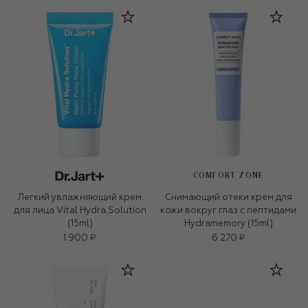
COMFORT ZONE
Легкий увлажняющий крем
Снимающий отеки крем для
для лица Vital Hydra Solution
кожи вокруг глаз c пептидами
(15ml)
Hydramemory (15ml)
1 900 ₽
6 270 ₽