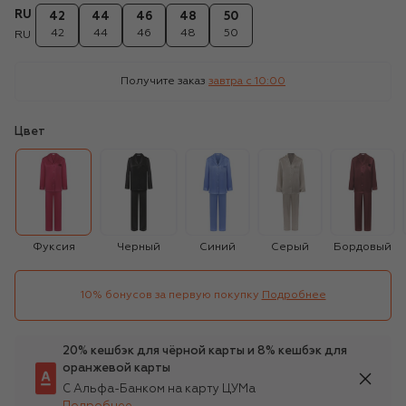
RU
42
44
46
48
50
42
44
46
48
50
RU
Получите заказ
завтра c 10:00
Цвет
Фуксия
Черный
Синий
Серый
Бордовый
10% бонусов за первую покупку
Подробнее
20% кешбэк для чёрной карты и 8% кешбэк для
оранжевой карты
С Альфа-Банком на карту ЦУМа