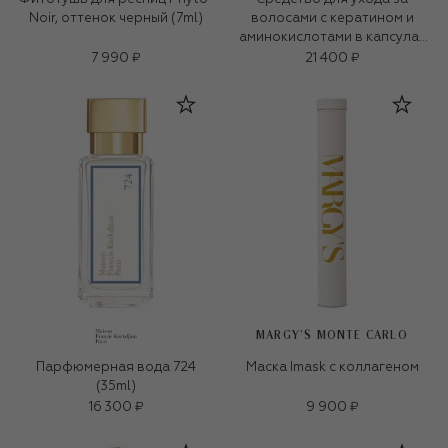
Noir, оттенок черный (7ml)
волосами с кератином и
аминокислотами в капсулах
(100&times;0.95ml)
7 990 ₽
21 400 ₽
MARGY’S MONTE CARLO
Парфюмерная вода 724
Маска Imask с коллагеном
(35ml)
16 300 ₽
9 900 ₽