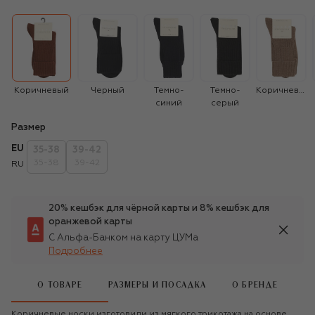
Коричневый
Черный
Темно-
Темно-
Коричневый
синий
серый
Размер
EU
35-38
39-42
35-38
39-42
RU
20% кешбэк для чёрной карты и 8% кешбэк для
оранжевой карты
С Альфа-Банком на карту ЦУМа
Подробнее
О ТОВАРЕ
РАЗМЕРЫ И ПОСАДКА
О БРЕНДЕ
Коричневые носки изготовили из мягкого трикотажа на основе