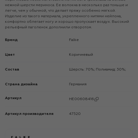
нежной шерсти мериноса. Ее волокна в несколько раз тоньше и
легче, чем у обычной, что делает пряжу особенно мягкой.
Изделие из такого материала, укрепленного нитями нейлона,
комфортно облегает ногу и хорошо пропускает воздух. Высокий
рельефный паголенок дополнили отворотом.
Бренд
Falke
Цвет
Коричневый
Состав
Шерсть: 70%; Полиамид: 30%;
Страна дизайна
Германия
Артикул
HE00608416
Артикул производителя
47520