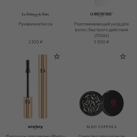
Рукавичка Кесса
Разглаживающий уход для
волос быстрого действия
(150ml)
2 100 ₽
5 950 ₽
ALDO COPPOLA
Фитотушь для ресниц Phyto-
Средство для ухода за