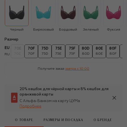
Черный
Бирюзовый
Бордовый
Зеленый
Фуксия
Размер
EU
70E
70F
75D
75E
75F
80D
80E
80F
8
70E
70F
75D
75E
75F
80D
80E
80F
8
RU
Получите заказ
завтра c 10:00
20% кешбэк для чёрной карты и 8% кешбэк для
оранжевой карты
С Альфа-Банком на карту ЦУМа
Подробнее
О ТОВАРЕ
РАЗМЕРЫ И ПОСАДКА
О БРЕНДЕ