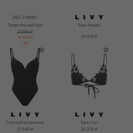
Треугольный бра
Бра-бандо
21 390 ₽
24 470 ₽
14 973 ₽
-
30
%
Слитный купальник
Бра-топ
27 940 ₽
26 270 ₽