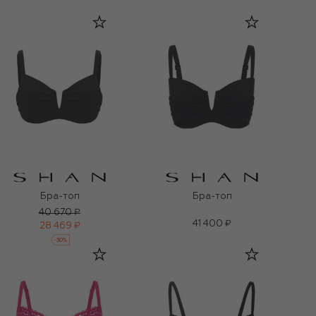
Бра-топ
Бра-топ
40 670 ₽
41 400 ₽
28 469 ₽
-
30
%