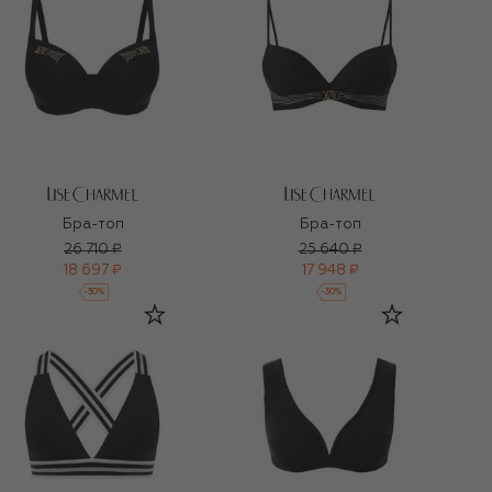
Бра-топ
Бра-топ
26 710 ₽
25 640 ₽
18 697 ₽
17 948 ₽
-
30
%
-
30
%