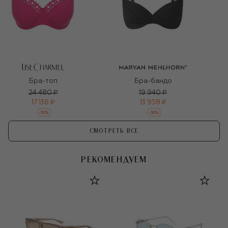
Бра-топ
Бра-бандо
24 480 ₽
19 940 ₽
17 136 ₽
13 958 ₽
-
30
%
-
30
%
СМОТРЕТЬ ВСЕ
РЕКОМЕНДУЕМ