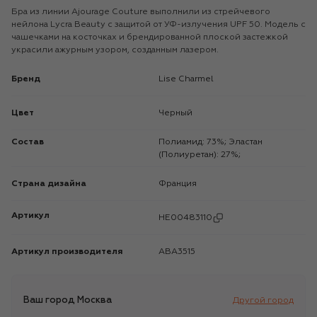
Бра из линии Ajourage Couture выполнили из стрейчевого
нейлона Lycra Beauty с защитой от УФ-излучения UPF 50. Модель с
чашечками на косточках и брендированной плоской застежкой
украсили ажурным узором, созданным лазером.
Бренд
Lise Charmel
Цвет
Черный
Состав
Полиамид: 73%; Эластан
(Полиуретан): 27%;
Страна дизайна
Франция
Артикул
HE00483110
Артикул производителя
ABA3515
Ваш город
Москва
Другой город