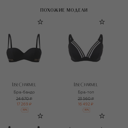
ПОХОЖИЕ МОДЕЛИ
Бра-бандо
Бра-топ
24 670 ₽
23 560 ₽
17 269 ₽
16 492 ₽
-
30
%
-
30
%