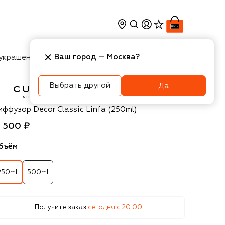
Ваш город —
Москва
?
украшения
Косметика
Интерьер
Новости
Выбрать другой
Да
lti Milano
ффузор Decor Classic Linfa (250ml)
3 500 ₽
бъём
250ml
500ml
Получите заказ
сегодня c 20:00