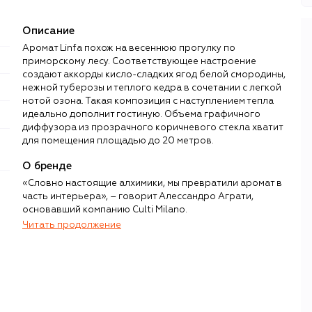
Описание
Аромат Linfa похож на весеннюю прогулку по
приморскому лесу. Соответствующее настроение
создают аккорды кисло-сладких ягод белой смородины,
нежной туберозы и теплого кедра в сочетании с легкой
нотой озона. Такая композиция с наступлением тепла
идеально дополнит гостиную. Объема графичного
диффузора из прозрачного коричневого стекла хватит
для помещения площадью до 20 метров.
О бренде
«Словно настоящие алхимики, мы превратили аромат в
часть интерьера», – говорит Алессандро Аграти,
основавший компанию Culti Milano.
Читать продолжение
Визитной карточкой бренда, появившегося в Италии в
1988 году, стала парфюмерия для дома. Именно Аграти
принадлежит идея создания диффузоров с ротанговыми
палочками. Изобретение впервые увидело свет в 1990
году.