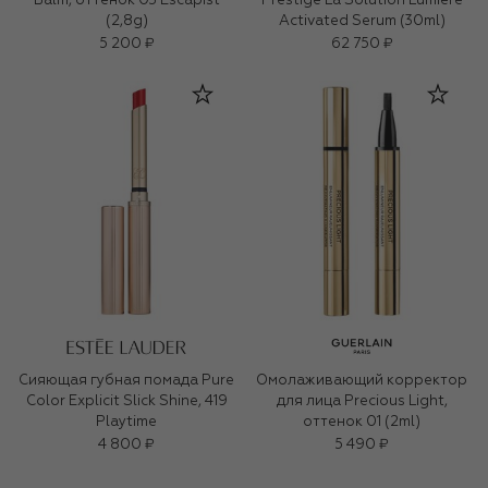
Balm, оттенок 03 Escapist
Prestige La Solution Lumière
(2,8g)
Activated Serum (30ml)
5 200 ₽
62 750 ₽
Сияющая губная помада Pure
Омолаживающий корректор
Color Explicit Slick Shine, 419
для лица Precious Light,
Playtime
оттенок 01 (2ml)
4 800 ₽
5 490 ₽