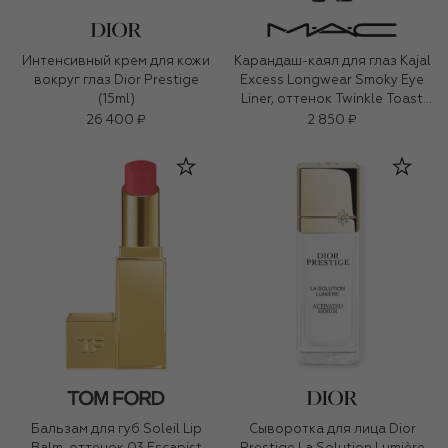
Интенсивный крем для кожи
Карандаш-каял для глаз Kajal
вокруг глаз Dior Prestige
Excess Longwear Smoky Eye
(15ml)
Liner, оттенок Twinkle Toast
(1,2g)
26 400 ₽
2 850 ₽
Бальзам для губ Soleil Lip
Сыворотка для лица Dior