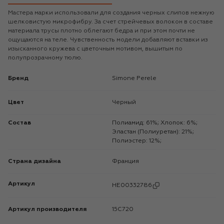
Мастера марки использовали для создания черных слипов нежную
шелковистую микрофибру. За счет стрейчевых волокон в составе
материала трусы плотно облегают бедра и при этом почти не
ощущаются на теле. Чувственность модели добавляют вставки из
изысканного кружева с цветочным мотивом, вышитым по
полупрозрачному тюлю.
Бренд
Simone Perele
Цвет
Черный
Состав
Полиамид: 61%; Хлопок: 6%;
Эластан (Полиуретан): 21%;
Полиэстер: 12%;
Страна дизайна
Франция
Артикул
HE00332786
Артикул производителя
15C720