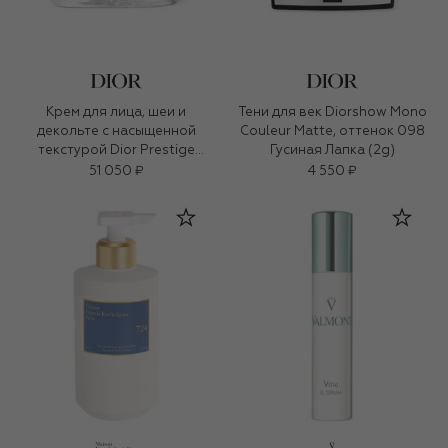
Крем для лица, шеи и
Тени для век Diorshow Mono
декольте с насыщенной
Couleur Matte, оттенок 098
текстурой Dior Prestige
Гусиная Лапка (2g)
(50ml)
51 050 ₽
4 550 ₽