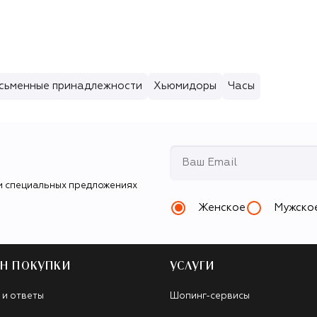
сьменные принадлежности
Хьюмидоры
Часы
и специальных предложениях
Женское
Мужско
Н ПОКУПКИ
УСЛУГИ
 и ответы
Шопинг-сервисы