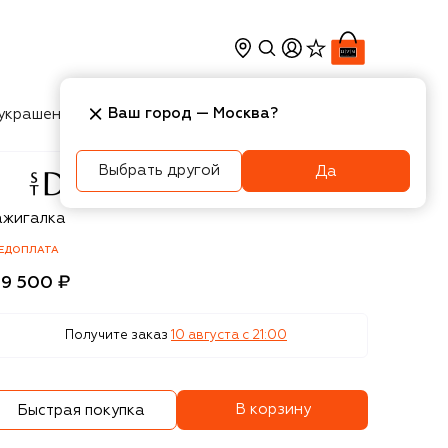
Ваш город —
Москва
?
украшения
Косметика
Интерьер
Новости
Выбрать другой
Да
T. Dupont
ажигалка
ЕДОПЛАТА
59 500 ₽
Получите заказ
10 августа c 21:00
В корзину
Быстрая покупка