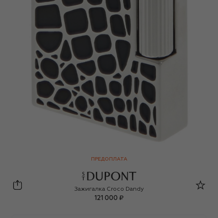
ПРЕДОПЛАТА
S.T. Dupont
Зажигалка Croco Dandy
121 000 ₽