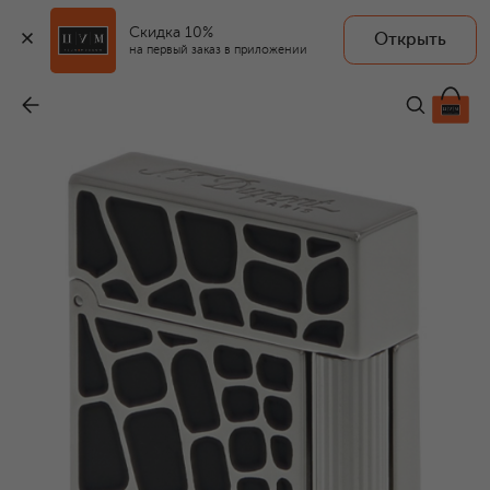
Скидка 10%
Открыть
на первый заказ в приложении
Зажигалка Croco Dandy
-
121 000 ₽