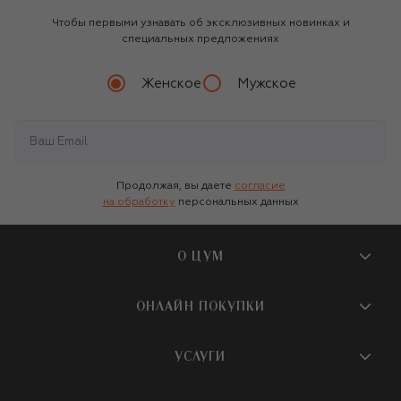
Чтобы первыми узнавать об эксклюзивных новинках и
специальных предложениях
Женское
Мужское
Продолжая, вы даете
согласие
на обработку
персональных данных
О ЦУМ
О магазине
ОНЛАЙН ПОКУПКИ
Новости и события
Вопросы и ответы
УСЛУГИ
Бутики и ПВЗ ЦУМ
Мобильное приложение
Контакты
Шопинг-сервисы