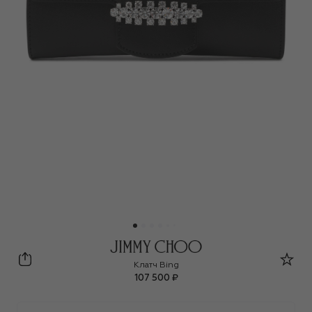
Jimmy Choo
Клатч Bing
107 500 ₽