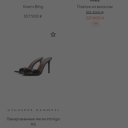
Клатч Bing
Платье из вискозы
315 500 ₽
107 500 ₽
221 000 ₽
-
30
%
Лакированные мюли Intriigo
90