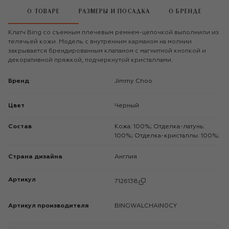
О ТОВАРЕ
РАЗМЕРЫ И ПОСАДКА
О БРЕНДЕ
Клатч Bing со съемным плечевым ремнем-цепочкой выполнили из
телячьей кожи. Модель с внутренним карманом на молнии
закрывается брендированным клапаном с магнитной кнопкой и
декоративной пряжкой, подчеркнутой кристаллами.
Бренд
Jimmy Choo
Цвет
Черный
Состав
Кожа: 100%; Отделка-латунь:
100%; Отделка-кристаллы: 100%;
Страна дизайна
Англия
Артикул
7126138
Артикул производителя
BINGWALCHAIN0CY