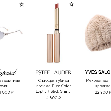
езащитные
Сияющая губная
Меховая шап
очки
помада Pure Color
кролика
Explicit Slick Shine,
4 000 ₽
22 900 
404 No Tomorrow
4 800 ₽