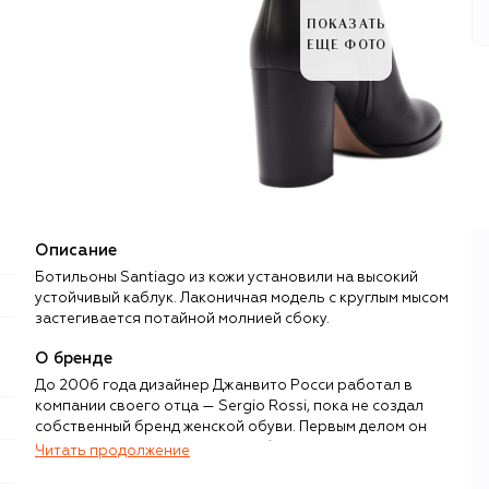
ПОКАЗАТЬ
ЕЩЕ ФОТО
Описание
Ботильоны Santiago из кожи установили на высокий
устойчивый каблук. Лаконичная модель с круглым мысом
застегивается потайной молнией сбоку.
О бренде
До 2006 года дизайнер Джанвито Росси работал в
компании своего отца — Sergio Rossi, пока не создал
собственный бренд женской обуви. Первым делом он
запустил ограниченную серию босоножек Portofino,
Читать продолжение
изготовленных опытными ремесленниками из лучшей