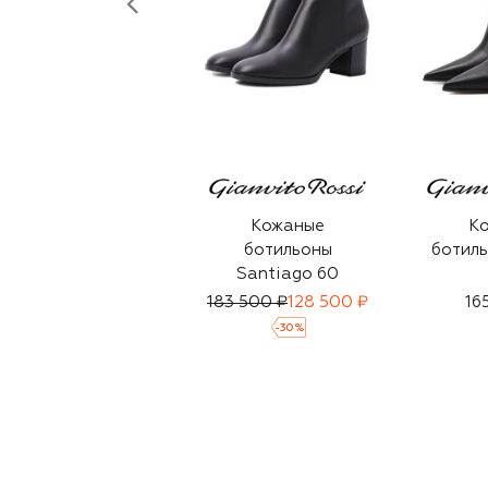
Кожаные
К
ботильоны
ботиль
Santiago 60
183 500 ₽
128 500 ₽
16
-
30
%