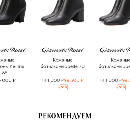
ожаные
Кожаные
Кожаны
оны Keinna
ботильоны Joelle 70
ботильоны Joe
85
5 000 ₽
144 000 ₽
99 500 ₽
144 000 ₽
99 
-
30
%
-
30
%
РЕКОМЕНДУЕМ