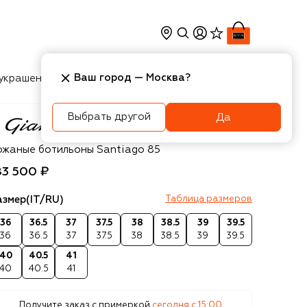
Ваш город —
Москва
?
украшения
Косметика
Интерьер
Новости
Выбрать другой
Да
anvito Rossi
ожаные ботильоны Santiago 85
83 500 ₽
азмер
(IT/RU)
Таблица размеров
36
36.5
37
37.5
38
38.5
39
39.5
36
36.5
37
37.5
38
38.5
39
39.5
40
40.5
41
40
40.5
41
Получите заказ с примеркой
сегодня c 15:00