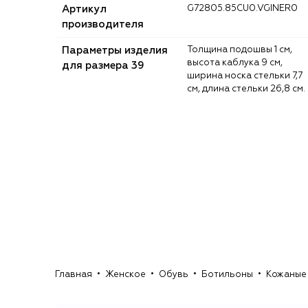
Артикул
G72805.85CU0.VGINER0
производителя
Параметры изделия
Толщина подошвы 1 см,
высота каблука 9 см,
для размера 39
ширина носка стельки 7,7
см, длина стельки 26,8 см.
Главная
Женское
Обувь
Ботильоны
Кожаные 