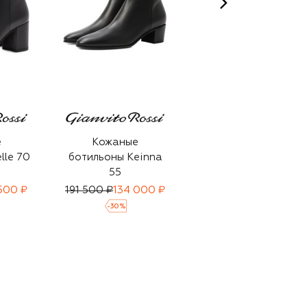
е
Кожаные
Кожаные
lle 70
ботильоны Keinna
ботильоны Joelle 45
55
500 ₽
191 500 ₽
134 000 ₽
144 000 ₽
99 500 ₽
-
30
%
-
30
%