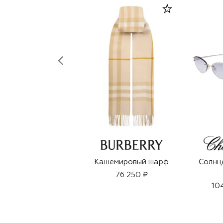
Кашемировый шарф
Солнц
76 250 ₽
10