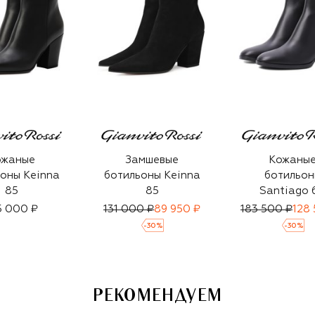
ожаные
Замшевые
Кожаны
оны Keinna
ботильоны Keinna
ботильон
85
85
Santiago 
5 000 ₽
131 000 ₽
89 950 ₽
183 500 ₽
128
-
30
%
-
30
%
РЕКОМЕНДУЕМ