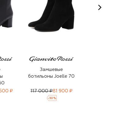
е
Замшевые
Замшевые
ы
ботильоны Joelle 70
ботильоны Joelle 45
60
 500 ₽
117 000 ₽
81 900 ₽
157 000 ₽
-
30
%