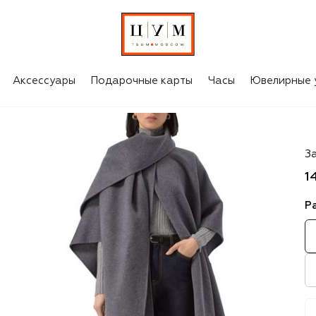
Аксессуары
Подарочные карты
Часы
Ювелирные 
Gi
З
1
Р