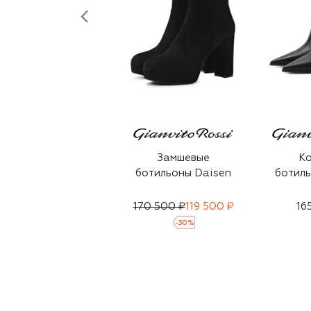
Замшевые
К
ботильоны Daisen
ботиль
170 500 ₽
119 500 ₽
16
-
30
%