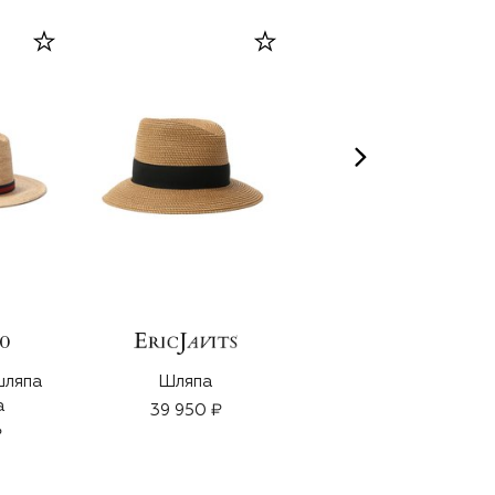
NO
шляпа
Шляпа
Сатиновая помада
a
Explicit, оттенок
39 950 ₽
Bare It All (3,8g)
₽
5 600 ₽