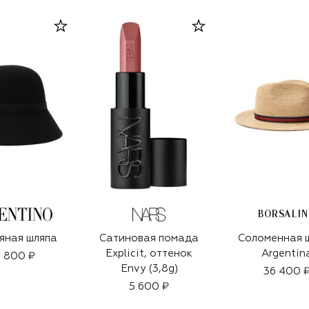
BORSALI
яная шляпа
Сатиновая помада
Соломенная 
Explicit, оттенок
Argentin
 800 ₽
Envy (3,8g)
36 400 
5 600 ₽