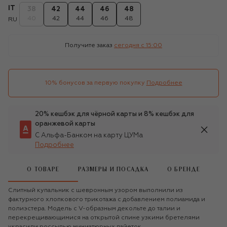
IT
38
42
44
46
48
40
42
44
46
48
RU
Получите заказ
сегодня c 15:00
10% бонусов за первую покупку
Подробнее
20% кешбэк для чёрной карты и 8% кешбэк для
оранжевой карты
С Альфа-Банком на карту ЦУМа
Подробнее
О ТОВАРЕ
РАЗМЕРЫ И ПОСАДКА
О БРЕНДЕ
Слитный купальник с шевронным узором выполнили из
фактурного хлопкового трикотажа с добавлением полиамида и
полиэстера. Модель с V-образным декольте до талии и
перекрещивающимися на открытой спине узкими бретелями
украсили россыпью миниатюрных пайеток.