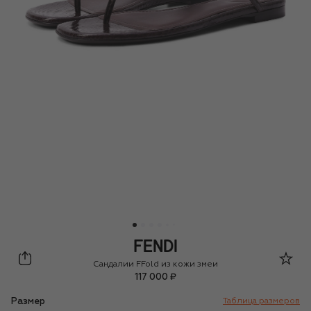
Fendi
Сандалии FFold из кожи змеи
117 000 ₽
Размер
Таблица размеров