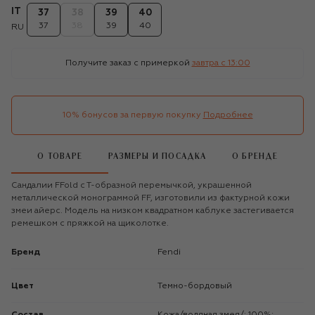
IT
37
38
39
40
37
38
39
40
RU
Получите заказ с примеркой
завтра c 13:00
10% бонусов за первую покупку
Подробнее
О ТОВАРЕ
РАЗМЕРЫ И ПОСАДКА
О БРЕНДЕ
Сандалии FFold с Т-образной перемычкой, украшенной
металлической монограммой FF, изготовили из фактурной кожи
змеи айерс. Модель на низком квадратном каблуке застегивается
ремешком с пряжкой на щиколотке.
Бренд
Fendi
Цвет
Темно-бордовый
Состав
Кожа/водяная змея/: 100%;