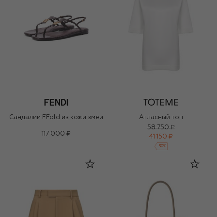
Сандалии FFold из кожи змеи
Атласный топ
58 750 ₽
117 000 ₽
41 150 ₽
-
30
%