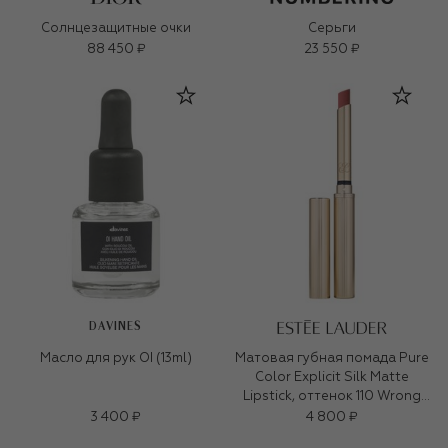
Солнцезащитные очки
Серьги
88 450 ₽
23 550 ₽
DAVINES
Масло для рук OI (13ml)
Матовая губная помада Pure
Color Explicit Silk Matte
Lipstick, оттенок 110 Wrong
Place, Right Time (0,7ml)
3 400 ₽
4 800 ₽