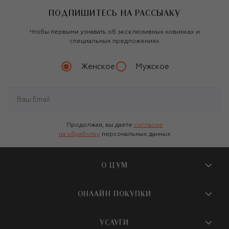
ПОДПИШИТЕСЬ НА РАССЫЛКУ
Чтобы первыми узнавать об эксклюзивных новинках и
специальных предложениях
Женское
Мужское
Продолжая, вы даете
согласие
на обработку
персональных данных
О ЦУМ
О магазине
ОНЛАЙН ПОКУПКИ
Новости и события
Вопросы и ответы
УСЛУГИ
Бутики и ПВЗ ЦУМ