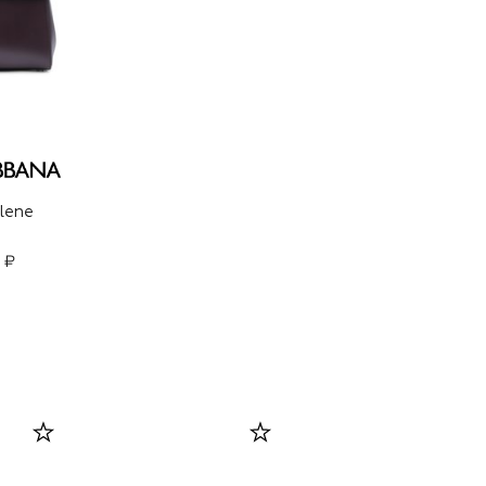
lene
 ₽