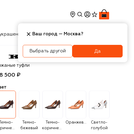
Ваш город —
Москва
?
украшения
Косметика
Интерьер
Новости
Выбрать другой
Да
ton
ожаные туфли
18 500 ₽
вет
Темно-
Темно-
Темно-
Оранжевый
Светло-
Темно-
коричневый
бежевый
коричневый
голубой
оранжевый