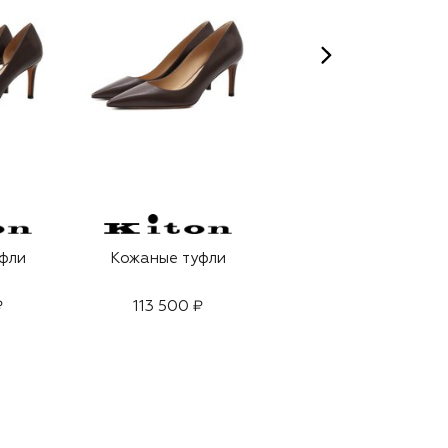
фли
Кожаные туфли
Кожаные туфли
₽
113 500 ₽
113 500 ₽
79 450 ₽
-
30
%