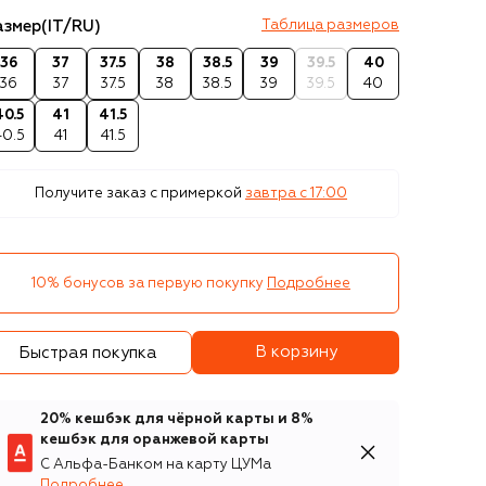
азмер
(IT/RU)
Таблица размеров
36
37
37.5
38
38.5
39
39.5
40
36
37
37.5
38
38.5
39
39.5
40
40.5
41
41.5
40.5
41
41.5
Получите заказ с примеркой
завтра c 17:00
10% бонусов за первую покупку
Подробнее
В корзину
Быстрая покупка
20% кешбэк для чёрной карты и 8%
кешбэк для оранжевой карты
С Альфа-Банком на карту ЦУМа
Подробнее