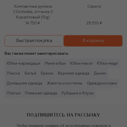
Компактные румяна
Серьги
L'Orchidée, оттенок 3
Коралловый (15g)
14 750 ₽
29 350 ₽
В корзину
Быстрая покупка
Вас также может заинтересовать
Юбки-карандаши
Мини юбки
Юбки макси
Юбки миди
Плиссе
Бельё
Брюки
Верхняя одежда
Деним
Домашняя одежда
Жакеты и костюмы
Одежда из кожи
Платья
Пляжная одежда
Рубашки и блузы
ПОДПИШИТЕСЬ НА РАССЫЛКУ
Чтобы первыми узнавать об эксклюзивных новинках и