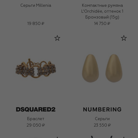
Серьги Millenia
Компактные румяна
L'Orchidée, оттенок 1
Бронзовый (15g)
19 850 ₽
14 750 ₽
Браслет
Серьги
29 050 ₽
23 550 ₽