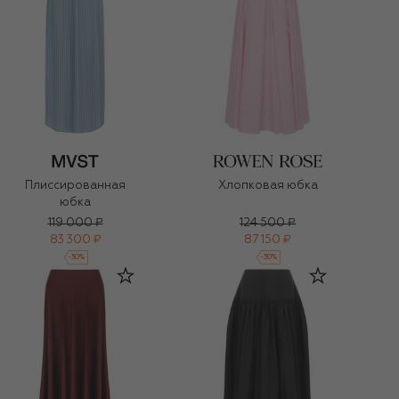
Плиссированная
Хлопковая юбка
юбка
119 000 ₽
124 500 ₽
83 300 ₽
87 150 ₽
-
30
%
-
30
%