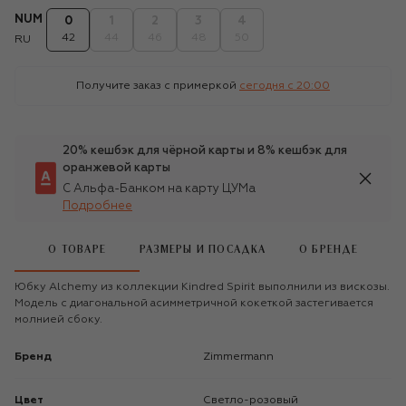
NUM
0
1
2
3
4
42
44
46
48
50
RU
Получите заказ с примеркой
сегодня c 20:00
20% кешбэк для чёрной карты и 8% кешбэк для
оранжевой карты
С Альфа-Банком на карту ЦУМа
Подробнее
О ТОВАРЕ
РАЗМЕРЫ И ПОСАДКА
О БРЕНДЕ
Юбку Alchemy из коллекции Kindred Spirit выполнили из вискозы.
Модель с диагональной асимметричной кокеткой застегивается
молнией сбоку.
Бренд
Zimmermann
Цвет
Светло-розовый