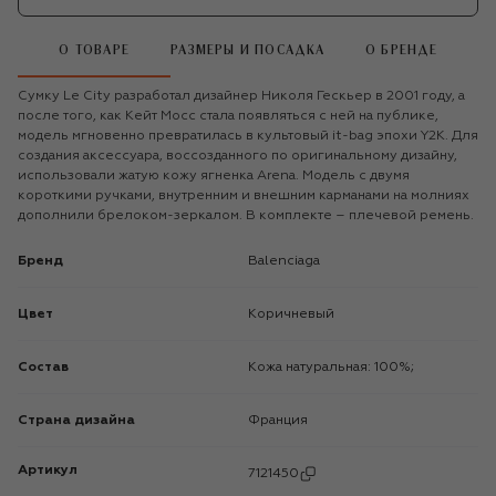
О ТОВАРЕ
РАЗМЕРЫ И ПОСАДКА
О БРЕНДЕ
Сумку Le City разработал дизайнер Николя Гескьер в 2001 году, а
после того, как Кейт Мосс стала появляться с ней на публике,
модель мгновенно превратилась в культовый it-bag эпохи Y2K. Для
создания аксессуара, воссозданного по оригинальному дизайну,
использовали жатую кожу ягненка Arena. Модель с двумя
короткими ручками, внутренним и внешним карманами на молниях
дополнили брелоком-зеркалом. В комплекте – плечевой ремень.
Бренд
Balenciaga
Цвет
Коричневый
Состав
Кожа натуральная: 100%;
Страна дизайна
Франция
Артикул
7121450