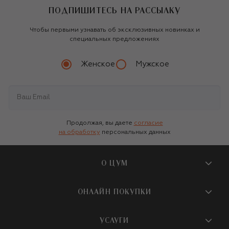
ПОДПИШИТЕСЬ НА РАССЫЛКУ
Чтобы первыми узнавать об эксклюзивных новинках и
специальных предложениях
Женское
Мужское
Продолжая, вы даете
согласие
на обработку
персональных данных
О ЦУМ
О магазине
ОНЛАЙН ПОКУПКИ
Новости и события
Вопросы и ответы
УСЛУГИ
Бутики и ПВЗ ЦУМ