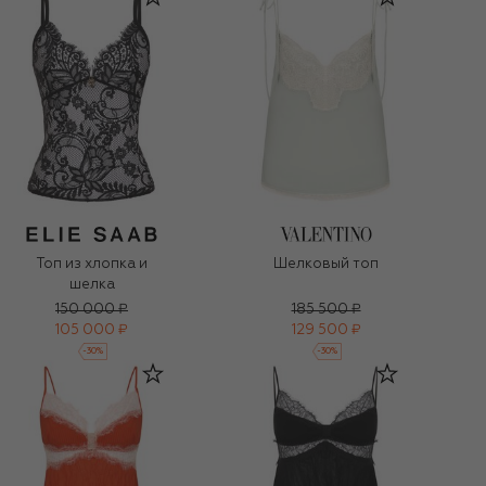
Топ из хлопка и
Шелковый топ
шелка
150 000 ₽
185 500 ₽
105 000 ₽
129 500 ₽
-
30
%
-
30
%