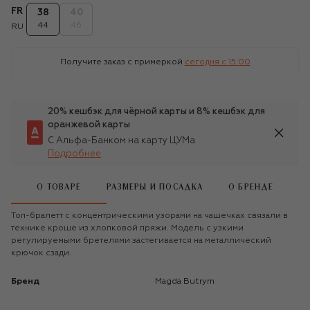
FR
38
40
44
46
RU
Получите заказ с примеркой
сегодня c 15:00
20% кешбэк для чёрной карты и 8% кешбэк для
оранжевой карты
С Альфа-Банком на карту ЦУМа
Подробнее
О ТОВАРЕ
РАЗМЕРЫ И ПОСАДКА
О БРЕНДЕ
Топ-бралетт с концентрическими узорами на чашечках связали в
технике кроше из хлопковой пряжи. Модель с узкими
регулируемыми бретелями застегивается на металлический
крючок сзади.
Бренд
Magda Butrym