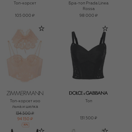
Топ-корсет
Бра-топ Prada Linea
Rossa
105 000 ₽
98 000 ₽
Топ-корсет изо
Топ
льна и шелка
134 500 ₽
131 500 ₽
94 150 ₽
-
30
%