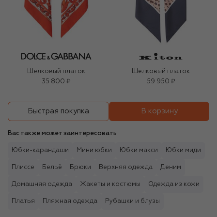
Шелковый платок
Шелковый платок
35 800 ₽
59 950 ₽
В корзину
Быстрая покупка
Вас также может заинтересовать
Юбки-карандаши
Мини юбки
Юбки макси
Юбки миди
Плиссе
Бельё
Брюки
Верхняя одежда
Деним
Домашняя одежда
Жакеты и костюмы
Одежда из кожи
Платья
Пляжная одежда
Рубашки и блузы