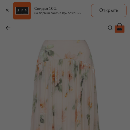
Скидка 10%
Открыть
на первый заказ в приложении
Юбка из вискозы и шелка
-
118 500 ₽