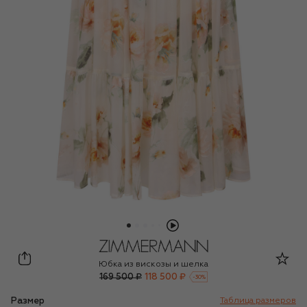
Zimmermann
Юбка из вискозы и шелка
169 500 ₽
118 500 ₽
-
30
%
Размер
Таблица размеров