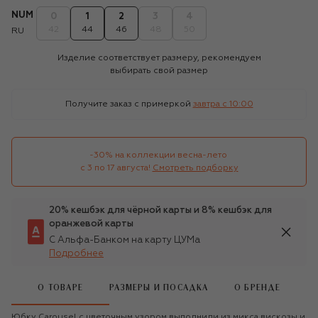
NUM
0
1
2
3
4
42
44
46
48
50
RU
Изделие соответствует размеру, рекомендуем
выбирать свой размер
Получите заказ с примеркой
завтра c 10:00
-30% на коллекции весна-лето 

с 3 по 17 августа!
Смотреть подборку
20% кешбэк для чёрной карты и 8% кешбэк для
оранжевой карты
С Альфа-Банком на карту ЦУМа
Подробнее
О ТОВАРЕ
РАЗМЕРЫ И ПОСАДКА
О БРЕНДЕ
Юбку Carousel с цветочным узором выполнили из микса вискозы и