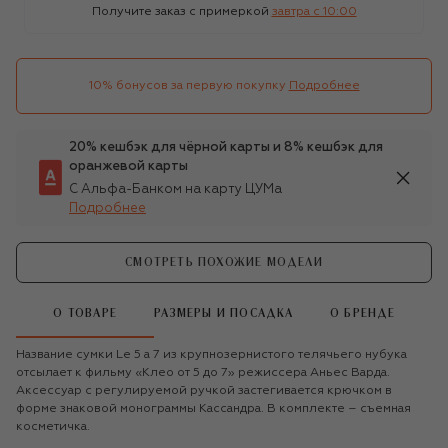
Получите заказ с примеркой
завтра c 10:00
10% бонусов за первую покупку
Подробнее
20% кешбэк для чёрной карты и 8% кешбэк для
оранжевой карты
С Альфа-Банком на карту ЦУМа
Подробнее
СМОТРЕТЬ ПОХОЖИЕ МОДЕЛИ
О ТОВАРЕ
РАЗМЕРЫ И ПОСАДКА
О БРЕНДЕ
Название сумки Le 5 a 7 из крупнозернистого телячьего нубука
отсылает к фильму «Клео от 5 до 7» режиссера Аньес Варда.
Аксессуар с регулируемой ручкой застегивается крючком в
форме знаковой монограммы Кассандра. В комплекте – съемная
косметичка.