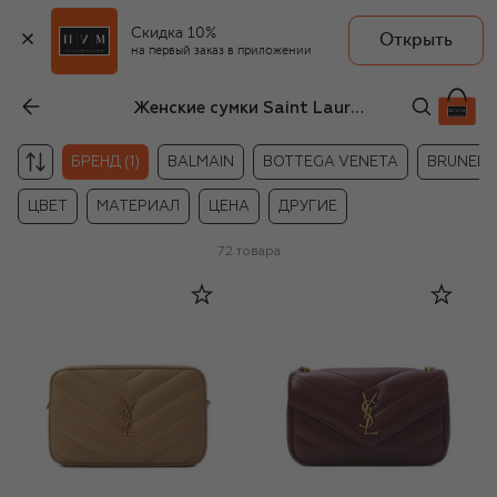
Скидка 10%
Открыть
на первый заказ в приложении
Женские сумки Saint Laurent
БРЕНД (1)
BALMAIN
BOTTEGA VENETA
BRUNELLO
ЦВЕТ
МАТЕРИАЛ
ЦЕНА
ДРУГИЕ
72
товара