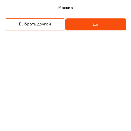
Москва
Выбрать другой
Да
Сумка Puffer small
Сумка Jamie 4.3 medium
414 500 ₽
454 500 ₽