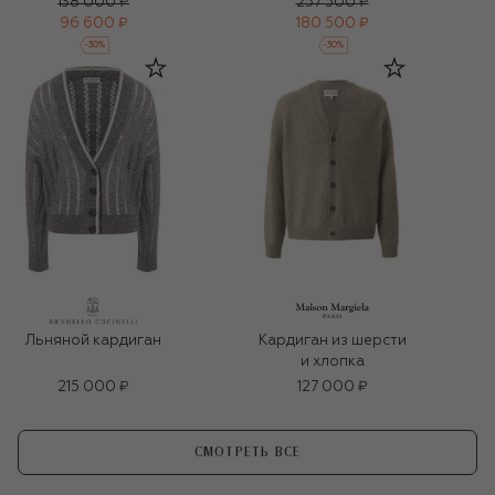
138 000 ₽
257 500 ₽
96 600 ₽
180 500 ₽
-
30
%
-
30
%
Льняной кардиган
Кардиган из шерсти
и хлопка
215 000 ₽
127 000 ₽
СМОТРЕТЬ ВСЕ