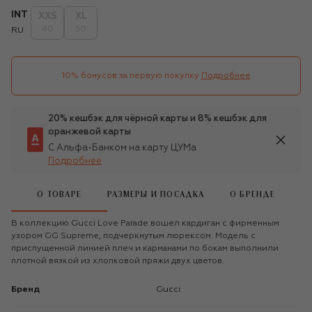
INT
XXS
XL
40
50
RU
10% бонусов за первую покупку
Подробнее
20% кешбэк для чёрной карты и 8% кешбэк для
оранжевой карты
С Альфа-Банком на карту ЦУМа
Подробнее
О ТОВАРЕ
РАЗМЕРЫ И ПОСАДКА
О БРЕНДЕ
В коллекцию Gucci Love Parade вошел кардиган с фирменным
узором GG Supreme, подчеркнутым люрексом. Модель с
приспущенной линией плеч и карманами по бокам выполнили
плотной вязкой из хлопковой пряжи двух цветов.
Бренд
Gucci