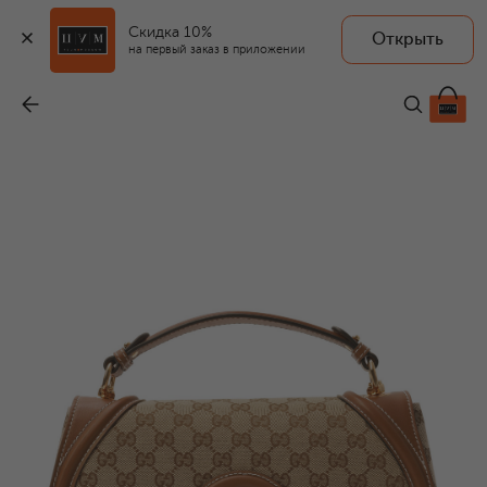
Скидка 10%
Открыть
на первый заказ в приложении
Сумка Blondie large
-
629 000 ₽