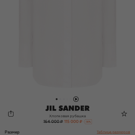
Jil Sander
Хлопковая рубашка
164 000 ₽
115 000 ₽
-
30
%
Размер
Таблица размеров