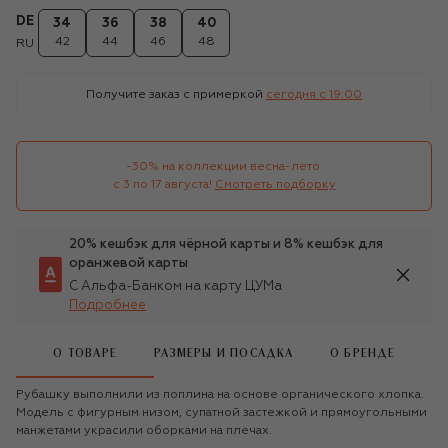
DE
34
36
38
40
42
44
46
48
RU
Получите заказ с примеркой
сегодня c 19:00
-30% на коллекции весна-лето 

с 3 по 17 августа!
Смотреть подборку
20% кешбэк для чёрной карты и 8% кешбэк для
оранжевой карты
С Альфа-Банком на карту ЦУМа
Подробнее
О ТОВАРЕ
РАЗМЕРЫ И ПОСАДКА
О БРЕНДЕ
Рубашку выполнили из поплина на основе органического хлопка.
Модель с фигурным низом, супатной застежкой и прямоугольными
манжетами украсили оборками на плечах.