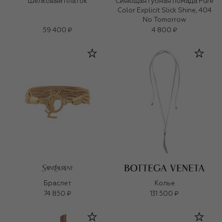
Шелковый платок
Сияющая губная помада Pure
Color Explicit Slick Shine, 404
No Tomorrow
59 400 ₽
4 800 ₽
Браслет
Колье
74 850 ₽
131 500 ₽