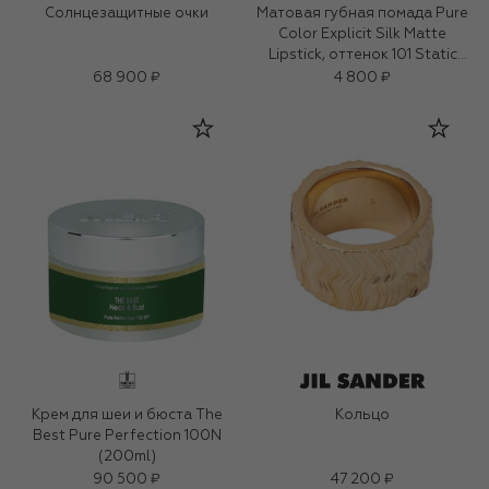
Солнцезащитные очки
Матовая губная помада Pure
Color Explicit Silk Matte
Lipstick, оттенок 101 Static
(0,7ml)
68 900 ₽
4 800 ₽
Крем для шеи и бюста The
Кольцо
Best Pure Perfection 100N
(200ml)
90 500 ₽
47 200 ₽