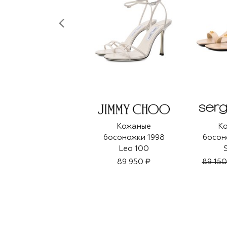
Кожаные
К
босоножки 1998
босон
Leo 100
89 950 ₽
89 150