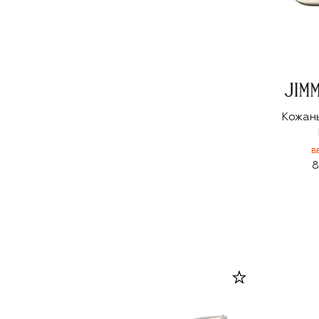
Кожан
B
8