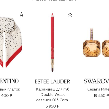
вый платок
Карандаш для губ
Серьги Mill
Double Wear,
 400 ₽
19 850 ₽
оттенок 013 Coral
(1,2g)
3 950 ₽