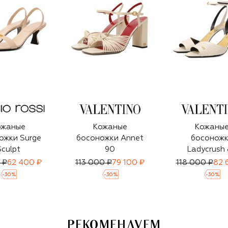
ожаные
Кожаные
Кожаны
ожки Surge
босоножки Annet
босонож
Sculpt
90
Ladycrush
 ₽
62 400 ₽
113 000 ₽
79 100 ₽
118 000 ₽
82 
-
30
%
-
30
%
-
30
%
РЕКОМЕНДУЕМ