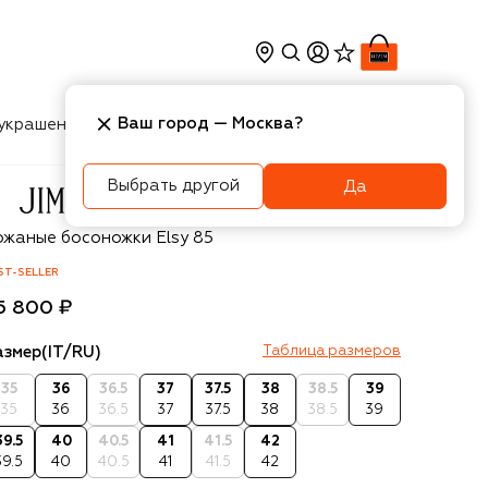
Ваш город —
Москва
?
украшения
Косметика
Интерьер
Новости
Выбрать другой
Да
immy Choo
ожаные босоножки Elsy 85
ST-SELLER
5 800 ₽
азмер
(IT/RU)
Таблица размеров
35
36
36.5
37
37.5
38
38.5
39
35
36
36.5
37
37.5
38
38.5
39
39.5
40
40.5
41
41.5
42
39.5
40
40.5
41
41.5
42