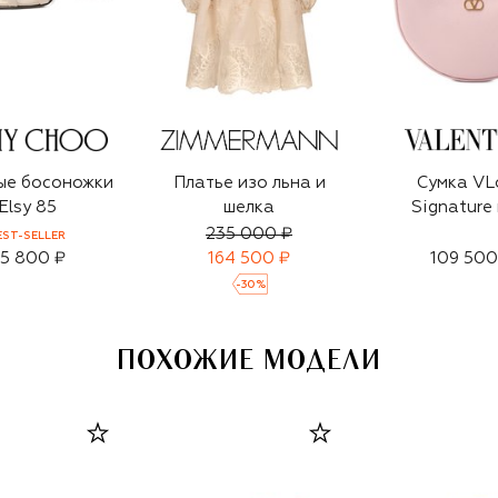
ые босоножки
Платье изо льна и
Сумка VL
Elsy 85
шелка
Signature 
235 000 ₽
EST-SELLER
5 800 ₽
164 500 ₽
109 500
-
30
%
ПОХОЖИЕ МОДЕЛИ