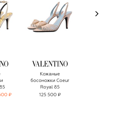
е
Кожаные
Лакированные
ки
босоножки Coeur
босоножки Venice
 85
Royal 85
Strap 90
600 ₽
125 500 ₽
85 550 ₽
59 900 ₽
-
30
%