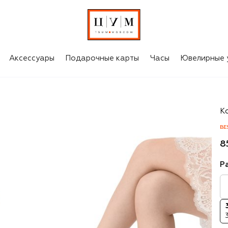
Аксессуары
Подарочные карты
Часы
Ювелирные 
J
К
BE
8
Р